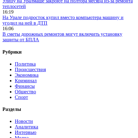
Улицу на Уралмаше закроют на полтора месяца из-за ремонта
теплосетей
16:19
На Урале подросток купил вместо компьютера машину и
угодил на ней в ДТП
16:06
В сметы дорожных ремонтов могут включить установку
защиты от БПЛА
Рубрики
Политика
Происшествия
Экономика
Криминал
Финансы
Общество
Спорт
Разделы
Новости
Аналитика
Интервью
Медиа