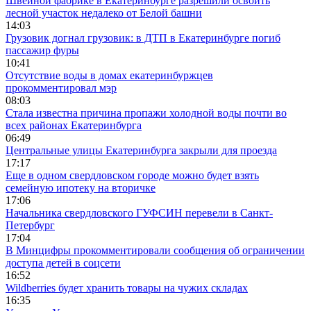
Швейной фабрике в Екатеринбурге разрешили освоить
лесной участок недалеко от Белой башни
14:03
Грузовик догнал грузовик: в ДТП в Екатеринбурге погиб
пассажир фуры
10:41
Отсутствие воды в домах екатеринбуржцев
прокомментировал мэр
08:03
Стала известна причина пропажи холодной воды почти во
всех районах Екатеринбурга
06:49
Центральные улицы Екатеринбурга закрыли для проезда
17:17
Еще в одном свердловском городе можно будет взять
семейную ипотеку на вторичке
17:06
Начальника свердловского ГУФСИН перевели в Санкт-
Петербург
17:04
В Минцифры прокомментировали сообщения об ограничении
доступа детей в соцсети
16:52
Wildberries будет хранить товары на чужих складах
16:35