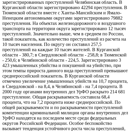
зарегистрированных преступлений Челябинская область. В
Курганской области зарегистрировано 42294 преступления. В
Тюменской области вместе с Ханты-Мансийским и Ямало-
Ненецким автономными округами зарегистрировано 79882
преступления. На объектах железнодорожного и воздушного
транспорта на территории округа зарегистрировано 12 тысяч
преступлений. Значительно выше, чем в среднем по России,
такой показатель, как количество преступлений из расчета на
10 тысяч населения. По округу он составил 257,5
преступлений на каждые 10 тысяч жителей. В Курганской
области - 380,7; в Свердловской области - 258,8; в Тюменской
- 250,6; в Челябинской области - 224,5. Зарегистрировано 3
423 умышленных убийства и покушений на убийство, при
этом темпы прироста данного вида преступлений превышают
среднероссийский показатель. В Курганской области
отмечено увеличение умышленных убийств на 10,7 процента,
в Свердловской - на 8,4, в Челябинской - на 7,4 процента. В
2000 году органами внутренних дел УрФО раскрыто 214 681
преступление. Общая раскрываемость составила 68,4
процента, что на 7,2 процента ниже среднероссийской. По
общей раскрываемости и по раскрываемости преступлений
компетенции криминальной милиции органы внутренних дел
УрФО находятся на последнем месте среди федеральных
округов Российской Федерации. Особое беспокойство
вызывает тенденция устойчивого роста числа преступлений,