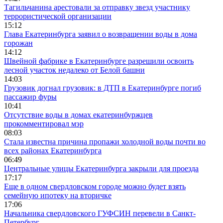
Тагильчанина арестовали за отправку звезд участнику
террористической организации
15:12
Глава Екатеринбурга заявил о возвращении воды в дома
горожан
14:12
Швейной фабрике в Екатеринбурге разрешили освоить
лесной участок недалеко от Белой башни
14:03
Грузовик догнал грузовик: в ДТП в Екатеринбурге погиб
пассажир фуры
10:41
Отсутствие воды в домах екатеринбуржцев
прокомментировал мэр
08:03
Стала известна причина пропажи холодной воды почти во
всех районах Екатеринбурга
06:49
Центральные улицы Екатеринбурга закрыли для проезда
17:17
Еще в одном свердловском городе можно будет взять
семейную ипотеку на вторичке
17:06
Начальника свердловского ГУФСИН перевели в Санкт-
Петербург