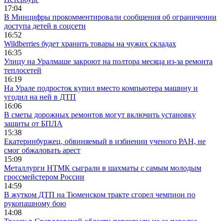
17:04
В Минцифры прокомментировали сообщения об ограничении
доступа детей в соцсети
16:52
Wildberries будет хранить товары на чужих складах
16:35
Улицу на Уралмаше закроют на полтора месяца из-за ремонта
теплосетей
16:19
На Урале подросток купил вместо компьютера машину и
угодил на ней в ДТП
16:06
В сметы дорожных ремонтов могут включить установку
защиты от БПЛА
15:38
Екатеринбуржец, обвиняемый в избиении ученого РАН, не
смог обжаловать арест
15:09
Металлурги НТМК сыграли в шахматы с самым молодым
гроссмейстером России
14:59
В жутком ДТП на Тюменском тракте сгорел чемпион по
рукопашному бою
14:08