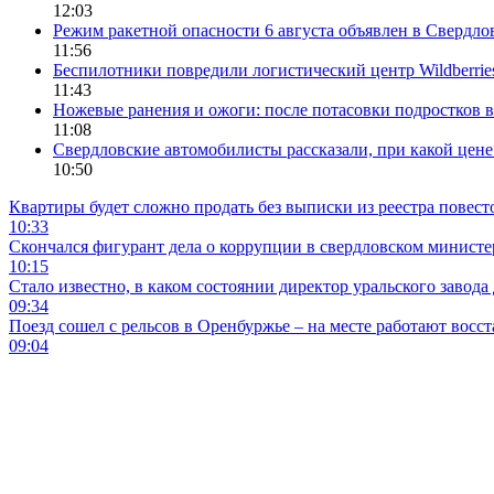
12:03
Режим ракетной опасности 6 августа объявлен в Свердло
11:56
Беспилотники повредили логистический центр Wildberrie
11:43
Ножевые ранения и ожоги: после потасовки подростков в
11:08
Свердловские автомобилисты рассказали, при какой цен
10:50
Квартиры будет сложно продать без выписки из реестра повест
10:33
Скончался фигурант дела о коррупции в свердловском минист
10:15
Стало известно, в каком состоянии директор уральского завода
09:34
Поезд сошел с рельсов в Оренбуржье – на месте работают восс
09:04