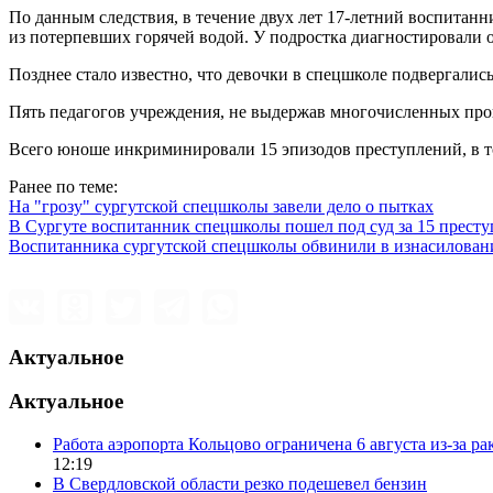
По данным следствия, в течение двух лет 17-летний воспитанн
из потерпевших горячей водой. У подростка диагностировали о
Позднее стало известно, что девочки в спецшколе подвергалис
Пять педагогов учреждения, не выдержав многочисленных пров
Всего юноше инкриминировали 15 эпизодов преступлений, в т
Ранее по теме:
На "грозу" сургутской спецшколы завели дело о пытках
В Сургуте воспитанник спецшколы пошел под суд за 15 прест
Воспитанника сургутской спецшколы обвинили в изнасилован
Актуальное
Актуальное
Работа аэропорта Кольцово ограничена 6 августа из-за р
12:19
В Свердловской области резко подешевел бензин