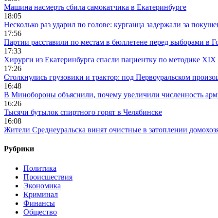
Машина насмерть сбила самокатчика в Екатеринбурге
18:05
Несколько раз ударил по голове: курганца задержали за покуш
17:56
Партии расставили по местам в бюллетене перед выборами в Г
17:33
Хирурги из Екатеринбурга спасли пациентку по методике XIX 
17:26
Столкнулись грузовики и трактор: под Первоуральском произ
16:48
В Минобороны объяснили, почему увеличили численность арми
16:26
Тысячи бутылок спиртного горят в Челябинске
16:08
Жители Среднеуральска винят очистные в затоплении домохозя
Рубрики
Политика
Происшествия
Экономика
Криминал
Финансы
Общество