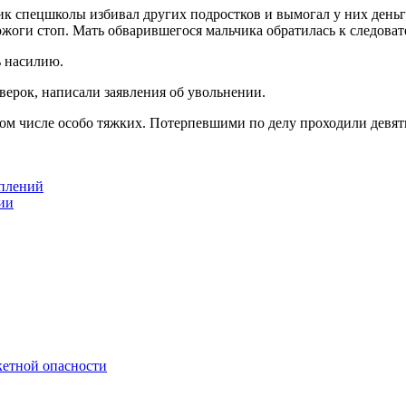
ик спецшколы избивал других подростков и вымогал у них деньги
жоги стоп. Мать обварившегося мальчика обратилась к следоват
ь насилию.
ерок, написали заявления об увольнении.
ом числе особо тяжких. Потерпевшими по делу проходили девять
уплений
ии
акетной опасности