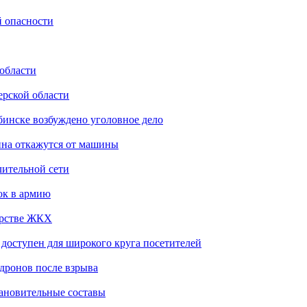
й опасности
 области
ерской области
бинске возбуждено уголовное дело
ина откажутся от машины
лительной сети
ок в армию
ерстве ЖКХ
доступен для широкого круга посетителей
 дронов после взрыва
тановительные составы