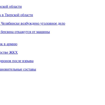
вской области
s в Тверской области
 Челябинске возбуждено уголовное дело
е бензина откажутся от машины
ок в армию
ерстве ЖКХ
 дронов после взрыва
тановительные составы