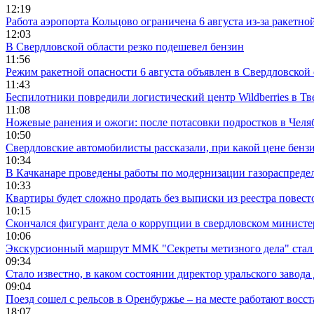
12:19
Работа аэропорта Кольцово ограничена 6 августа из-за ракетно
12:03
В Свердловской области резко подешевел бензин
11:56
Режим ракетной опасности 6 августа объявлен в Свердловской
11:43
Беспилотники повредили логистический центр Wildberries в Тв
11:08
Ножевые ранения и ожоги: после потасовки подростков в Челя
10:50
Свердловские автомобилисты рассказали, при какой цене бенз
10:34
В Качканаре проведены работы по модернизации газораспреде
10:33
Квартиры будет сложно продать без выписки из реестра повест
10:15
Скончался фигурант дела о коррупции в свердловском минист
10:06
Экскурсионный маршрут ММК "Секреты метизного дела" стал 
09:34
Стало известно, в каком состоянии директор уральского завода
09:04
Поезд сошел с рельсов в Оренбуржье – на месте работают восс
18:07