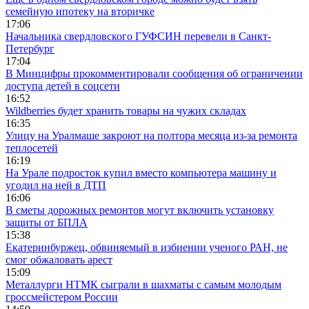
семейную ипотеку на вторичке
17:06
Начальника свердловского ГУФСИН перевели в Санкт-
Петербург
17:04
В Минцифры прокомментировали сообщения об ограничении
доступа детей в соцсети
16:52
Wildberries будет хранить товары на чужих складах
16:35
Улицу на Уралмаше закроют на полтора месяца из-за ремонта
теплосетей
16:19
На Урале подросток купил вместо компьютера машину и
угодил на ней в ДТП
16:06
В сметы дорожных ремонтов могут включить установку
защиты от БПЛА
15:38
Екатеринбуржец, обвиняемый в избиении ученого РАН, не
смог обжаловать арест
15:09
Металлурги НТМК сыграли в шахматы с самым молодым
гроссмейстером России