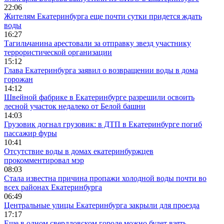
22:06
Жителям Екатеринбурга еще почти сутки придется ждать
воды
16:27
Тагильчанина арестовали за отправку звезд участнику
террористической организации
15:12
Глава Екатеринбурга заявил о возвращении воды в дома
горожан
14:12
Швейной фабрике в Екатеринбурге разрешили освоить
лесной участок недалеко от Белой башни
14:03
Грузовик догнал грузовик: в ДТП в Екатеринбурге погиб
пассажир фуры
10:41
Отсутствие воды в домах екатеринбуржцев
прокомментировал мэр
08:03
Стала известна причина пропажи холодной воды почти во
всех районах Екатеринбурга
06:49
Центральные улицы Екатеринбурга закрыли для проезда
17:17
Еще в одном свердловском городе можно будет взять