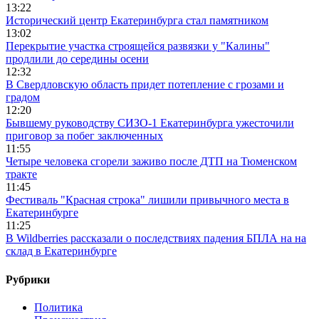
13:22
Исторический центр Екатеринбурга стал памятником
13:02
Перекрытие участка строящейся развязки у "Калины"
продлили до середины осени
12:32
В Свердловскую область придет потепление с грозами и
градом
12:20
Бывшему руководству СИЗО-1 Екатеринбурга ужесточили
приговор за побег заключенных
11:55
Четыре человека сгорели заживо после ДТП на Тюменском
тракте
11:45
Фестиваль "Красная строка" лишили привычного места в
Екатеринбурге
11:25
В Wildberries рассказали о последствиях падения БПЛА на на
склад в Екатеринбурге
Рубрики
Политика