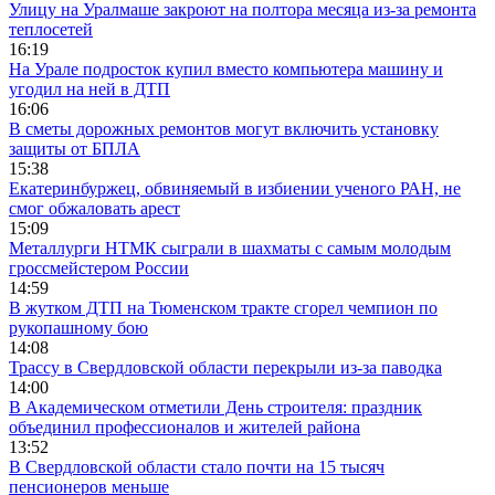
Улицу на Уралмаше закроют на полтора месяца из-за ремонта
теплосетей
16:19
На Урале подросток купил вместо компьютера машину и
угодил на ней в ДТП
16:06
В сметы дорожных ремонтов могут включить установку
защиты от БПЛА
15:38
Екатеринбуржец, обвиняемый в избиении ученого РАН, не
смог обжаловать арест
15:09
Металлурги НТМК сыграли в шахматы с самым молодым
гроссмейстером России
14:59
В жутком ДТП на Тюменском тракте сгорел чемпион по
рукопашному бою
14:08
Трассу в Свердловской области перекрыли из-за паводка
14:00
В Академическом отметили День строителя: праздник
объединил профессионалов и жителей района
13:52
В Свердловской области стало почти на 15 тысяч
пенсионеров меньше