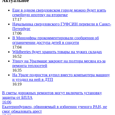
Актуальное
Еще в одном свердловском городе можно будет взять
семейную ипотеку на вторичке
17:17
Начальника свердловского ГУФСИН перевели в Санкт-
Петербург
17:06
В Минцифры прокомментировали сообщения об
ограничении доступа детей в соцсети
17:04
Wildberries будет хранить товары на чужих складах
16:52
Улицу на Уралмаше закроют на полтора месяца из-за
ремонта теплосетей
16:35
На Урале подросток купил вместо компьютера машину
и угодил на ней в ДТП
16:19
В сметы дорожных ремонтов могут включить установку
защиты от БПЛА
16:06
Екатеринбуржец, обвиняемый в избиении ученого РАН, не
смог обжаловать арест