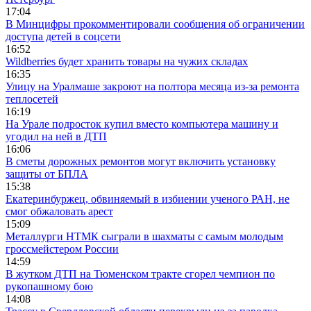
17:04
В Минцифры прокомментировали сообщения об ограничении
доступа детей в соцсети
16:52
Wildberries будет хранить товары на чужих складах
16:35
Улицу на Уралмаше закроют на полтора месяца из-за ремонта
теплосетей
16:19
На Урале подросток купил вместо компьютера машину и
угодил на ней в ДТП
16:06
В сметы дорожных ремонтов могут включить установку
защиты от БПЛА
15:38
Екатеринбуржец, обвиняемый в избиении ученого РАН, не
смог обжаловать арест
15:09
Металлурги НТМК сыграли в шахматы с самым молодым
гроссмейстером России
14:59
В жутком ДТП на Тюменском тракте сгорел чемпион по
рукопашному бою
14:08