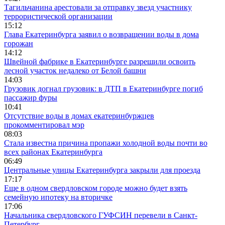
Тагильчанина арестовали за отправку звезд участнику
террористической организации
15:12
Глава Екатеринбурга заявил о возвращении воды в дома
горожан
14:12
Швейной фабрике в Екатеринбурге разрешили освоить
лесной участок недалеко от Белой башни
14:03
Грузовик догнал грузовик: в ДТП в Екатеринбурге погиб
пассажир фуры
10:41
Отсутствие воды в домах екатеринбуржцев
прокомментировал мэр
08:03
Стала известна причина пропажи холодной воды почти во
всех районах Екатеринбурга
06:49
Центральные улицы Екатеринбурга закрыли для проезда
17:17
Еще в одном свердловском городе можно будет взять
семейную ипотеку на вторичке
17:06
Начальника свердловского ГУФСИН перевели в Санкт-
Петербург