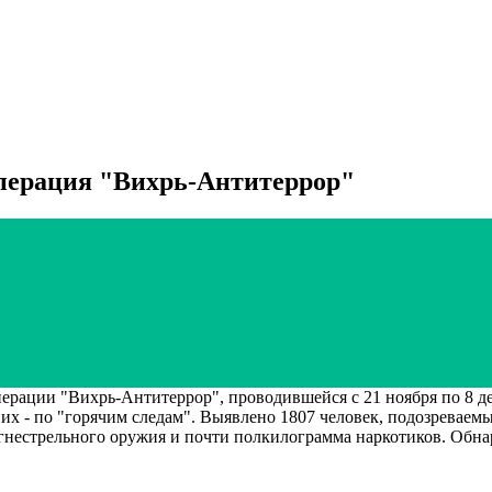
операция "Вихрь-Антитеррор"
ации "Вихрь-Антитеррор", проводившейся с 21 ноября по 8 дек
них - по "горячим следам". Выявлено 1807 человек, подозреваем
огнестрельного оружия и почти полкилограмма наркотиков. Обн