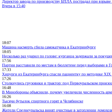
Директор завода по производству БПЛА пострадал при взрыве
Вчера в 15:40
18:07
Машина насмерть сбила самокатчика в Екатеринбурге
18:05
Несколько раз ударил по голове: курганца задержали за покуш
17:56
Партии расставили по местам в бюллетене перед выборами в Г
17:33
Хирурги из Екатеринбурга спасли пациентку по методике XIX 
17:26
Столкнулись грузовики и трактор: под Первоуральском произ
16:48
В Минобороны объяснили, почему увеличили численность арми
16:26
Тысячи бутылок спиртного горят в Челябинске
16:08
Жители Среднеуральска винят очистные в затоплении домохозя