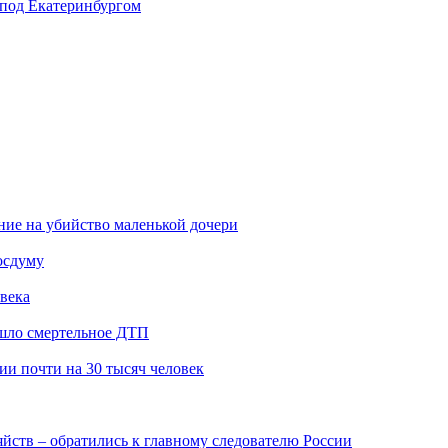
 под Екатеринбургом
ение на убийство маленькой дочери
осдуму
века
ошло смертельное ДТП
и почти на 30 тысяч человек
йств – обратились к главному следователю России