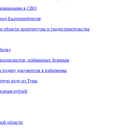
твованными в СВО
 под Екатеринбургом
 области архитектуры и градостроительства
аботку
адроциклистов, пойманных Зезиным
на подачу документов в избиркомы
ючую воду из Туры
ысячам рублей
кой области