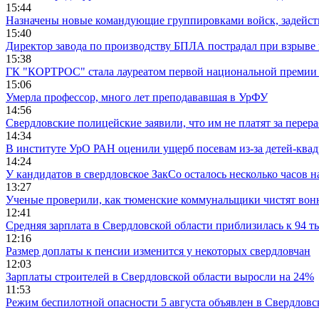
15:44
Назначены новые командующие группировками войск, задейс
15:40
Директор завода по производству БПЛА пострадал при взрыве
15:38
ГК "КОРТРОС" стала лауреатом первой национальной премии в
15:06
Умерла профессор, много лет преподававшая в УрФУ
14:56
Свердловские полицейские заявили, что им не платят за перер
14:34
В институте УрО РАН оценили ущерб посевам из-за детей-кв
14:24
У кандидатов в свердловское ЗакСо осталось несколько часов 
13:27
Ученые проверили, как тюменские коммунальщики чистят вон
12:41
Средняя зарплата в Свердловской области приблизилась к 94 т
12:16
Размер доплаты к пенсии изменится у некоторых свердловчан
12:03
Зарплаты строителей в Свердловской области выросли на 24%
11:53
Режим беспилотной опасности 5 августа объявлен в Свердловс