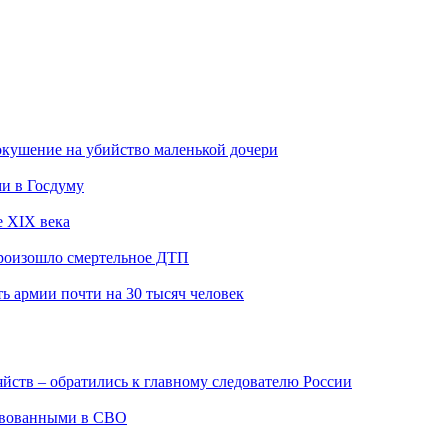
покушение на убийство маленькой дочери
ми в Госдуму
е XIX века
произошло смертельное ДТП
 армии почти на 30 тысяч человек
йств – обратились к главному следователю России
твованными в СВО