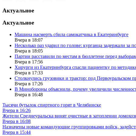
Актуальное
Актуальное
Машина насмерть сбила самокатчика в Екатеринбурге
Вчера в 18:07
Несколько раз ударил по голове: курганца задержали за 
Вчера в 18:05
Партии расставили по местам в бюллетене перед выбора
Вчера в 17:56
Хирурги из Екатеринбурга спасли пациентку по методик
Вчера в 17:33
Столкнулись грузовики и трактор: под Первоуральском 
Вчера в 17:26
В Минобороны объяснили, почему увеличили численность
Вчера в 16:48
Тысячи бутылок спиртного горят в Челябинске
Вчера в 16:26
Жители Среднеуральска винят очистные в затоплении домохозя
Вчера в 16:08
Назначены новые командующие группировками войск, задейс
Вчера в 15:44