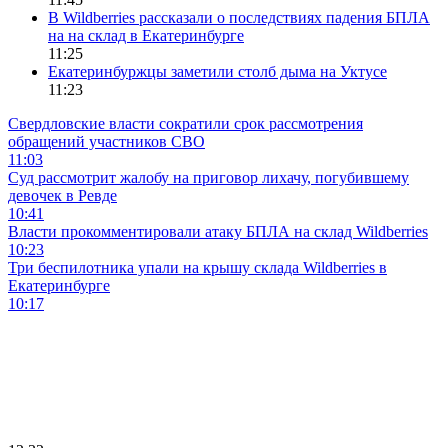
В Wildberries рассказали о последствиях падения БПЛА
на на склад в Екатеринбурге
11:25
Екатеринбуржцы заметили столб дыма на Уктусе
11:23
Свердловские власти сократили срок рассмотрения
обращений участников СВО
11:03
Суд рассмотрит жалобу на приговор лихачу, погубившему
девочек в Ревде
10:41
Власти прокомментировали атаку БПЛА на склад Wildberries
10:23
Три беспилотника упали на крышу склада Wildberries в
Екатеринбурге
10:17