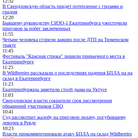
12:32
В Свердловскую область придет потепление с грозами и
градом
12:20
Бывшему руководству СИЗО-1 Екатеринбурга ужесточили
приговор за побег заключенных
11:55
Четыре человека сгорели заживо после ДТП на Тюменском
тракте
11:45
Фестиваль "Красная строка" лишили привычного места в
Екатеринбурге
11:25
В Wildberries рассказали о последствиях падения БПЛА на на
склад в Екатеринбурге
11:23
Екатеринбуржцы заметили столб дыма на Уктусе
11:03
Свердловские власти сократили срок рассмотрения
обращений участников СВО
10:41
Суд рассмотрит жалобу на приговор лихачу, погубившему
девочек в Ревде
10:23
Власти прокомментировали атаку БПЛА на склад Wildberries