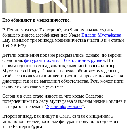
Его обвиняют в мошенничестве.
В Ленинском суде Екатеринбурга 9 июня начали судить
бывшего лидера азербайджанцев Урала
Видади Мустафаева
.
Ему вменяют три эпизода мошенничества (части 3 и 4 статьи
159 УК РФ).
Детали обвинения пока не раскрывались, однако, по версии
следствия,
фигурант похитил 16 миллионов рублей
. По
словам одного из его адвокатов, бывший бизнес-партнер
Мустафаева Новруз Садатов передал обвиняемому деньги,
чтобы его включили в инвестиционный проект, но экс-глава
диаспоры так и не выполнил обязательства. Речь может идти
о сделке с земельным участком.
Сегодня в суде стало известно, что кроме Садатова
потерпевшими по делу Мустафаева заявлены некие Бойлиев и
Панкратов, передает "
Уралинформбюро
".
Второй эпизод, как пишут в СМИ, связан с хищением 5
миллионов рублей, которые фигурант получил в одном из
кафе Екатеринбурга.