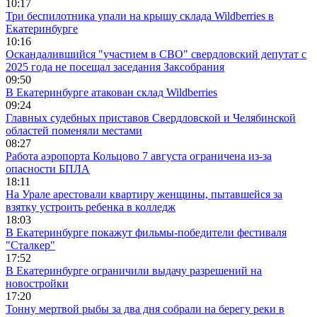
10:17
Три беспилотника упали на крышу склада Wildberries в
Екатеринбурге
10:16
Оскандалившийся "участием в СВО" свердловский депутат с
2025 года не посещал заседания Заксобрания
09:50
В Екатеринбурге атакован склад Wildberries
09:24
Главных судебных приставов Свердловской и Челябинской
областей поменяли местами
08:27
Работа аэропорта Кольцово 7 августа ограничена из-за
опасности БПЛА
18:11
На Урале арестовали квартиру женщины, пытавшейся за
взятку устроить ребенка в колледж
18:03
В Екатеринбурге покажут фильмы-победители фестиваля
"Сталкер"
17:52
В Екатеринбурге ограничили выдачу разрешений на
новостройки
17:20
Тонну мертвой рыбы за два дня собрали на берегу реки в