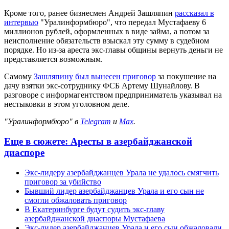
Кроме того, ранее бизнесмен Андрей Зашляпин
рассказал в
интервью
"Уралинформбюро", что передал Мустафаеву 6
миллионов рублей, оформленных в виде займа, а потом за
неисполнение обязательств взыскал эту сумму в судебном
порядке. Но из-за ареста экс-главы общины вернуть деньги не
представляется возможным.
Самому
Зашляпину был вынесен приговор
за покушение на
дачу взятки экс-сотруднику ФСБ Артему Шунайлову. В
разговоре с информагентством предприниматель указывал на
нестыковки в этом уголовном деле.
"Уралинформбюро" в
Telegram
и
Max
.
Еще в сюжете:
Аресты в азербайджанской
диаспоре
Экс-лидеру азербайджанцев Урала не удалось смягчить
приговор за убийство
Бывший лидер азербайджанцев Урала и его сын не
смогли обжаловать приговор
В Екатеринбурге будут судить экс-главу
азербайджанской диаспоры Мустафаева
Экс-лидер азербайджанцев Урала и его сын обжаловали