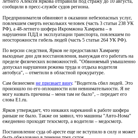
летнего Алексея Яркова отправили под стражу до 10 августа,
сообщили в пресс-службе судов региона.
Предпринимателя обвиняют в оказании небезопасных услуг,
повлекшем смерть нескольких человек (часть 3 статьи 238 УК
РФ), а 48-летнего шофера Икромжона Хамраева – в
нарушении ПДД и эксплуатации транспорта, повлекшем по
неосторожности гибель людей (часть 5 статьи 264 УК РФ).
По версии следствия, Ярков не предоставлял Хамраеву
выходные дни для восстановления, вынуждая его работать на
пределе физических возможностей. "Обвиняемый умышленно
допускал нарушения режима труда и отдыха водителя
автобуса", – отметили в областной прокуратуре.
Сам бизнесмен
не признает вину
. "Водитель сбил людей. Это
произошло по его оплошности или невнимательности. Я не
могу назвать причины – меня там не было", – передает его
слова Е1.ru.
Ярков утверждает, что никаких нареканий к работе шофера
раньше не было. Также он заявил, что машины "Авто-Нома"
ежедневно проходят техосмотр, а водители – медосмотр.
Постановление суда об аресте еще не вступило в силу и может
быть обжаловано в течение трех суток.