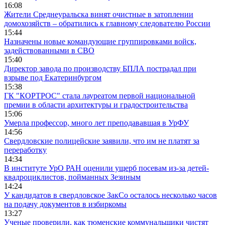
16:08
Жители Среднеуральска винят очистные в затоплении
домохозяйств – обратились к главному следователю России
15:44
Назначены новые командующие группировками войск,
задействованными в СВО
15:40
Директор завода по производству БПЛА пострадал при
взрыве под Екатеринбургом
15:38
ГК "КОРТРОС" стала лауреатом первой национальной
премии в области архитектуры и градостроительства
15:06
Умерла профессор, много лет преподававшая в УрФУ
14:56
Свердловские полицейские заявили, что им не платят за
переработку
14:34
В институте УрО РАН оценили ущерб посевам из-за детей-
квадроциклистов, пойманных Зезиным
14:24
У кандидатов в свердловское ЗакСо осталось несколько часов
на подачу документов в избиркомы
13:27
Ученые проверили, как тюменские коммунальщики чистят