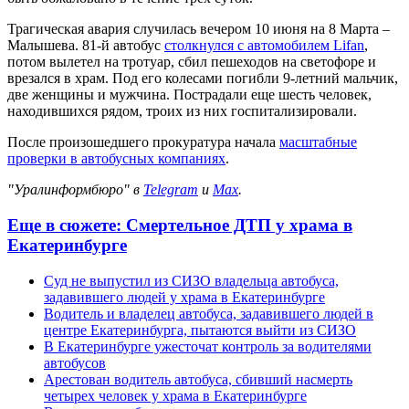
Трагическая авария случилась вечером 10 июня на 8 Марта –
Малышева. 81-й автобус
столкнулся с автомобилем Lifan
,
потом вылетел на тротуар, сбил пешеходов на светофоре и
врезался в храм. Под его колесами погибли 9-летний мальчик,
две женщины и мужчина. Пострадали еще шесть человек,
находившихся рядом, троих из них госпитализировали.
После произошедшего прокуратура начала
масштабные
проверки в автобусных компаниях
.
"Уралинформбюро" в
Telegram
и
Max
.
Еще в сюжете:
Смертельное ДТП у храма в
Екатеринбурге
Суд не выпустил из СИЗО владельца автобуса,
задавившего людей у храма в Екатеринбурге
Водитель и владелец автобуса, задавившего людей в
центре Екатеринбурга, пытаются выйти из СИЗО
В Екатеринбурге ужесточат контроль за водителями
автобусов
Арестован водитель автобуса, сбивший насмерть
четырех человек у храма в Екатеринбурге