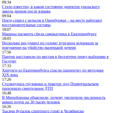
09:34
Стало известно, в каком состоянии директор уральского
завода дронов после взрыва
09:04
Поезд сошел с рельсов в Оренбуржье – на месте работают
восстановительные составы
18:07
Машина насмерть сбила самокатчика в Екатеринбурге
18:05
Несколько раз ударил по голове: курганца задержали за
покушение на убийство маленькой дочери
17:56
Партии расставили по местам в бюллетене перед выборами в
Госдуму
17:33
Хирурги из Екатеринбурга спасли пациентку по методике
XIX века
17:26
Столкнулись грузовики и трактор: под Первоуральском
произошло смертельное ДТП
16:48
В Минобороны объяснили, почему увеличили численность
армии почти на 30 тысяч человек
16:26
Тысячи бутылок спиртного горят в Челябинске