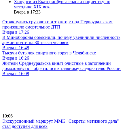
Хирурги из Екатеринбурга спасли пациентку по
методике XIX века
Вчера в 17:33
Столкнулись грузовики и трактор: под Первоуральском
произошло смертельное ДТП
Вчера в 17:26
В Минобороны объяснили, почему увеличили численность
армии почти на 30 тысяч человек
Вчера в 16:48
Тысячи бутылок спиртного горят в Челябинске
Вчера в 16:26
Жители Среднеуральска винят очистные в затоплении
домохозяйств – обратились к главному следователю России
Вчера в 16:08
10:06
Экскурсионный маршрут ММК "Секреты метизного дела"
стал доступен для всех