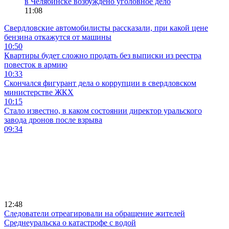
в Челябинске возбуждено уголовное дело
11:08
Свердловские автомобилисты рассказали, при какой цене
бензина откажутся от машины
10:50
Квартиры будет сложно продать без выписки из реестра
повесток в армию
10:33
Скончался фигурант дела о коррупции в свердловском
министерстве ЖКХ
10:15
Стало известно, в каком состоянии директор уральского
завода дронов после взрыва
09:34
12:48
Следователи отреагировали на обращение жителей
Среднеуральска о катастрофе с водой