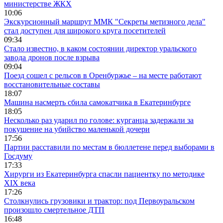
министерстве ЖКХ
10:06
Экскурсионный маршрут ММК "Секреты метизного дела"
стал доступен для широкого круга посетителей
09:34
Стало известно, в каком состоянии директор уральского
завода дронов после взрыва
09:04
Поезд сошел с рельсов в Оренбуржье – на месте работают
восстановительные составы
18:07
Машина насмерть сбила самокатчика в Екатеринбурге
18:05
Несколько раз ударил по голове: курганца задержали за
покушение на убийство маленькой дочери
17:56
Партии расставили по местам в бюллетене перед выборами в
Госдуму
17:33
Хирурги из Екатеринбурга спасли пациентку по методике
XIX века
17:26
Столкнулись грузовики и трактор: под Первоуральском
произошло смертельное ДТП
16:48