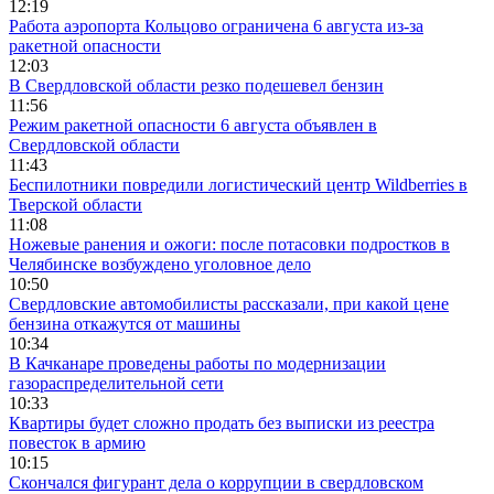
12:19
Работа аэропорта Кольцово ограничена 6 августа из-за
ракетной опасности
12:03
В Свердловской области резко подешевел бензин
11:56
Режим ракетной опасности 6 августа объявлен в
Свердловской области
11:43
Беспилотники повредили логистический центр Wildberries в
Тверской области
11:08
Ножевые ранения и ожоги: после потасовки подростков в
Челябинске возбуждено уголовное дело
10:50
Свердловские автомобилисты рассказали, при какой цене
бензина откажутся от машины
10:34
В Качканаре проведены работы по модернизации
газораспределительной сети
10:33
Квартиры будет сложно продать без выписки из реестра
повесток в армию
10:15
Скончался фигурант дела о коррупции в свердловском