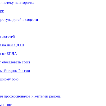
 ипотеку на вторичке
ург
ступа детей в соцсети
еплосетей
л на ней в ДТП
ты от БПЛА
 обжаловать арест
мейстером России
ашному бою
ил профессионалов и жителей района
 меньше