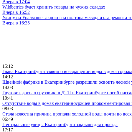
Вчера в 17:04
Wildberries будет хранить товары на чужих складах
Вчера в 16:52
Улицу на Уралмаше закроют на полтора месяца из-за ремонта т
Вчера в 16:35
15:12
Глава Екатеринбурга заявил о возвращении воды в дома горож
14:12
Швейной фабрике в Екатеринбурге разрешили освоить лесной 
14:03
Грузовик догнал грузовик: в ДТП в Екатеринбурге погиб пасс
10:41
Отсутствие воды в домах екатеринбуржцев прокомментировал 
08:03
Стала известна причина пропажи холодной воды почти во всех
06:49
Центральные улицы Екатеринбурга закрыли для проезда
17:17