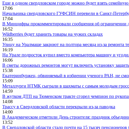
Еще в одном свердловском городе можно будет взять семейную
17:06
Начальника свердловского ГУФСИН перевели в Санкт-Петерб
17:04
В Минцифры прокомментировали сообщения об ограничении до
16:52
Wildberries будет хранить товары на чужих складах
16:35
Улицу на Уралмаше закроют на полтора месяца из-за ремонта т
16:19
На Урале подросток купил вместо компьютера машину и угоди
16:06
В сметы дорожных ремонтов могут включить установку защи
15:38
Екатеринбуржец, обвиняемый в избиении ученого РАН, не смог
15:09
Металлурги НТМК сыграли в шахматы с самым молодым гросс
14:59
В жутком ДТП на Тюменском тракте сгорел чемпион по рукоп
14:08
Трассу в Свердловской области перекрыли из-за паводка
14:00
В Академическом отметили День строителя: праздник объедин
13:52
В Свердловской области стало почти на 15 тысяч пенсионеров