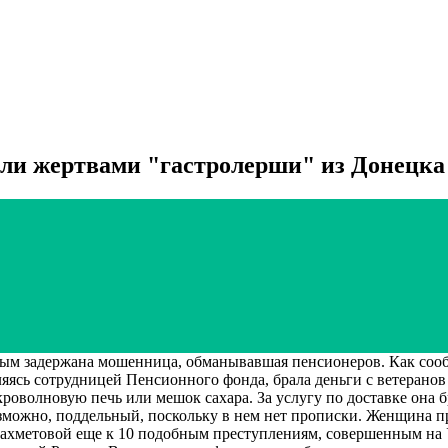
али жертвами "гастролерши" из Донецка
 задержана мошенница, обманывавшая пенсионеров. Как сооб
яясь сотрудницей Пенсионного фонда, брала деньги с ветерано
волновую печь или мешок сахара. За услугу по доставке она бр
зможно, поддельный, поскольку в нем нет прописки. Женщина пр
йахметовой еще к 10 подобным преступлениям, совершенным на 