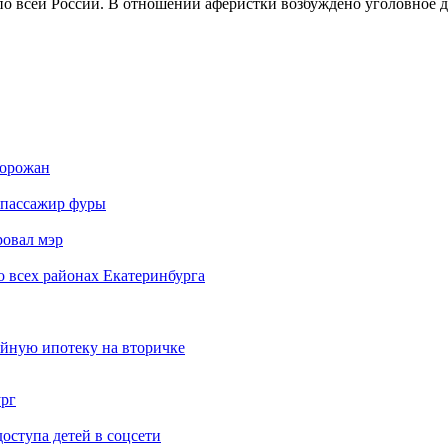
 по всей России. В отношении аферистки возбуждено уголовное де
горожан
б пассажир фуры
ровал мэр
о всех районах Екатеринбурга
ейную ипотеку на вторичке
ург
ступа детей в соцсети