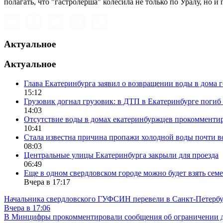
полагать, что "гастролерша" колесила не только по Уралу, но и
Актуальное
Актуальное
Глава Екатеринбурга заявил о возвращении воды в дома 
15:12
Грузовик догнал грузовик: в ДТП в Екатеринбурге поги
14:03
Отсутствие воды в домах екатеринбуржцев прокомменти
10:41
Стала известна причина пропажи холодной воды почти в
08:03
Центральные улицы Екатеринбурга закрыли для проезда
06:49
Еще в одном свердловском городе можно будет взять сем
Вчера в 17:17
Начальника свердловского ГУФСИН перевели в Санкт-Петерб
Вчера в 17:06
В Минцифры прокомментировали сообщения об ограничении до