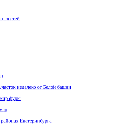
еплосетей
ан
участок недалеко от Белой башни
ажир фуры
мэр
 районах Екатеринбурга