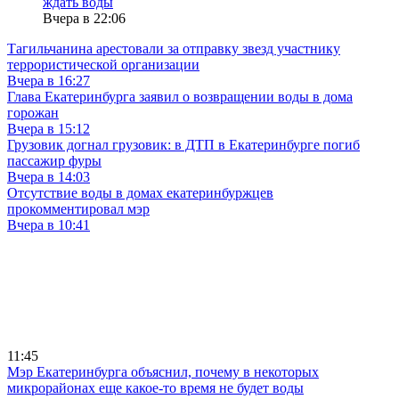
ждать воды
Вчера в 22:06
Тагильчанина арестовали за отправку звезд участнику
террористической организации
Вчера в 16:27
Глава Екатеринбурга заявил о возвращении воды в дома
горожан
Вчера в 15:12
Грузовик догнал грузовик: в ДТП в Екатеринбурге погиб
пассажир фуры
Вчера в 14:03
Отсутствие воды в домах екатеринбуржцев
прокомментировал мэр
Вчера в 10:41
11:45
Мэр Екатеринбурга объяснил, почему в некоторых
микрорайонах еще какое-то время не будет воды