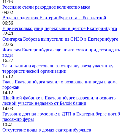
11:16
Россияне съели рекордное количество мяса
09:02
Вода в водоматах Екатеринбурга стала бесплатной
06:56
Еще несколько улиц перекрыли в центре Екатеринбурга
22:40
Олигарха Боброва выпустили из СИЗО в Екатеринбурге
22:06
Жителям Екатеринбурга еще почти сутки придется ждать
воды
16:27
Тагильчанина арестовали за отправку звезд участнику
террористической организации
15:12
Глава Екатеринбурга заявил о возвращении воды в дома
горожан
14:12
Швейной фабрике в Екатеринбурге разрешили освоить
лесной участок недалеко от Белой башни
14:03
Грузовик догнал грузовик: в ДТП в Екатеринбурге погиб
пассажир фуры
10:41
Отсутствие воды в домах екатеринбуржцев