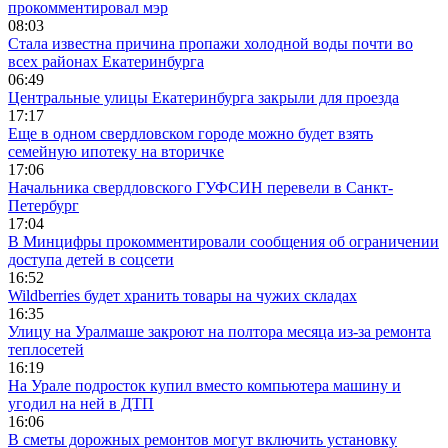
прокомментировал мэр
08:03
Стала известна причина пропажи холодной воды почти во
всех районах Екатеринбурга
06:49
Центральные улицы Екатеринбурга закрыли для проезда
17:17
Еще в одном свердловском городе можно будет взять
семейную ипотеку на вторичке
17:06
Начальника свердловского ГУФСИН перевели в Санкт-
Петербург
17:04
В Минцифры прокомментировали сообщения об ограничении
доступа детей в соцсети
16:52
Wildberries будет хранить товары на чужих складах
16:35
Улицу на Уралмаше закроют на полтора месяца из-за ремонта
теплосетей
16:19
На Урале подросток купил вместо компьютера машину и
угодил на ней в ДТП
16:06
В сметы дорожных ремонтов могут включить установку