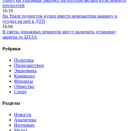
Улицу на Уралмаше закроют на полтора месяца из-за ремонта
теплосетей
16:19
На Урале подросток купил вместо компьютера машину и
угодил на ней в ДТП
16:06
В сметы дорожных ремонтов могут включить установку
защиты от БПЛА
Рубрики
Политика
Происшествия
Экономика
Криминал
Финансы
Общество
Спорт
Разделы
Новости
Аналитика
Интервью
Медиа