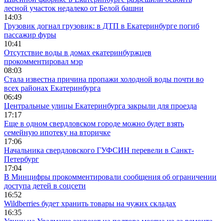
лесной участок недалеко от Белой башни
14:03
Грузовик догнал грузовик: в ДТП в Екатеринбурге погиб
пассажир фуры
10:41
Отсутствие воды в домах екатеринбуржцев
прокомментировал мэр
08:03
Стала известна причина пропажи холодной воды почти во
всех районах Екатеринбурга
06:49
Центральные улицы Екатеринбурга закрыли для проезда
17:17
Еще в одном свердловском городе можно будет взять
семейную ипотеку на вторичке
17:06
Начальника свердловского ГУФСИН перевели в Санкт-
Петербург
17:04
В Минцифры прокомментировали сообщения об ограничении
доступа детей в соцсети
16:52
Wildberries будет хранить товары на чужих складах
16:35