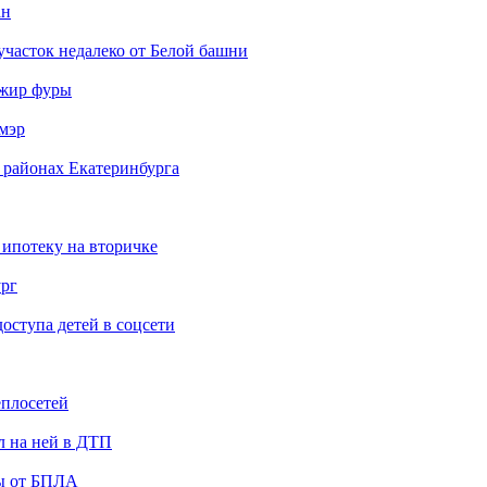
ан
участок недалеко от Белой башни
ажир фуры
мэр
 районах Екатеринбурга
 ипотеку на вторичке
ург
ступа детей в соцсети
еплосетей
л на ней в ДТП
ты от БПЛА