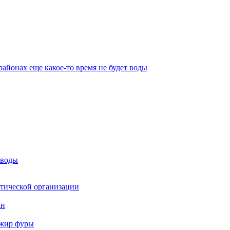
айонах еще какое-то время не будет воды
 воды
стической организации
ан
ажир фуры