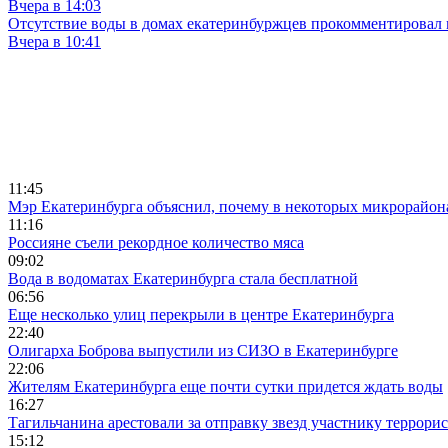
Вчера в 14:03
Отсутствие воды в домах екатеринбуржцев прокомментировал 
Вчера в 10:41
11:45
Мэр Екатеринбурга объяснил, почему в некоторых микрорайона
11:16
Россияне съели рекордное количество мяса
09:02
Вода в водоматах Екатеринбурга стала бесплатной
06:56
Еще несколько улиц перекрыли в центре Екатеринбурга
22:40
Олигарха Боброва выпустили из СИЗО в Екатеринбурге
22:06
Жителям Екатеринбурга еще почти сутки придется ждать воды
16:27
Тагильчанина арестовали за отправку звезд участнику террори
15:12