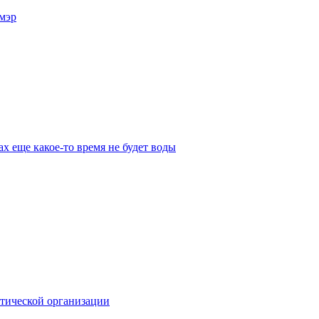
мэр
х еще какое-то время не будет воды
стической организации