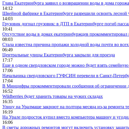
Глава Екатеринбурга заявил о возвращении воды в дома горож
14:12
Швейной фабрике в Екатеринбурге разрешили освоить лесной 
14:03
Грузовик догнал грузовик: в ДТП в Екатеринбурге погиб пасс
10:41
Отсутствие воды в домах екатеринбуржцев прокомментировал 
08:03
Стала известна причина пропажи холодной воды почти во всех
06:49
Центральные улицы Екатеринбурга закрыли для проезда
17:17
Еще в одном свердловском городе можно будет взять семейную
17:06
Начальника свердловского ГУФСИН перевели в Санкт-Петерб
17:04
В Минцифры прокомментировали сообщения об ограничении до
16:52
Wildberries будет хранить товары на чужих складах
16:35
Улицу на Уралмаше закроют на полтора месяца из-за ремонта т
16:19
На Урале подросток купил вместо компьютера машину и угоди
16:06
В сметы дорожных ремонтов могут включить установку защи