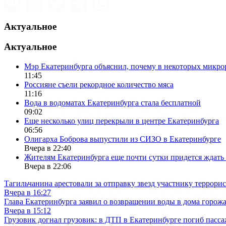
Актуальное
Актуальное
Мэр Екатеринбурга объяснил, почему в некоторых микрор
11:45
Россияне съели рекордное количество мяса
11:16
Вода в водоматах Екатеринбурга стала бесплатной
09:02
Еще несколько улиц перекрыли в центре Екатеринбурга
06:56
Олигарха Боброва выпустили из СИЗО в Екатеринбурге
Вчера в 22:40
Жителям Екатеринбурга еще почти сутки придется ждать
Вчера в 22:06
Тагильчанина арестовали за отправку звезд участнику террори
Вчера в 16:27
Глава Екатеринбурга заявил о возвращении воды в дома горож
Вчера в 15:12
Грузовик догнал грузовик: в ДТП в Екатеринбурге погиб пасс