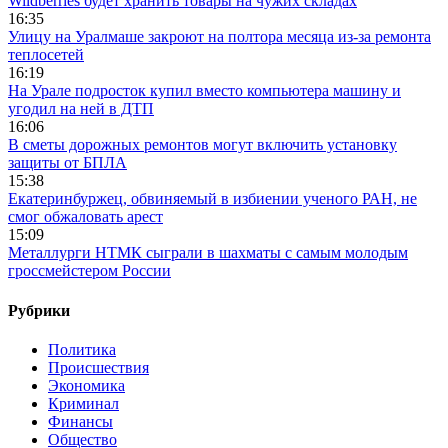
Wildberries будет хранить товары на чужих складах
16:35
Улицу на Уралмаше закроют на полтора месяца из-за ремонта
теплосетей
16:19
На Урале подросток купил вместо компьютера машину и
угодил на ней в ДТП
16:06
В сметы дорожных ремонтов могут включить установку
защиты от БПЛА
15:38
Екатеринбуржец, обвиняемый в избиении ученого РАН, не
смог обжаловать арест
15:09
Металлурги НТМК сыграли в шахматы с самым молодым
гроссмейстером России
Рубрики
Политика
Происшествия
Экономика
Криминал
Финансы
Общество