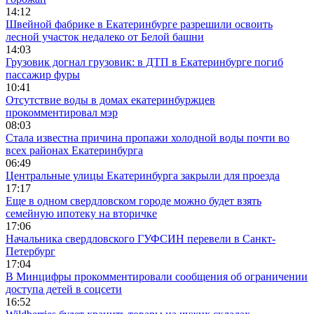
14:12
Швейной фабрике в Екатеринбурге разрешили освоить
лесной участок недалеко от Белой башни
14:03
Грузовик догнал грузовик: в ДТП в Екатеринбурге погиб
пассажир фуры
10:41
Отсутствие воды в домах екатеринбуржцев
прокомментировал мэр
08:03
Стала известна причина пропажи холодной воды почти во
всех районах Екатеринбурга
06:49
Центральные улицы Екатеринбурга закрыли для проезда
17:17
Еще в одном свердловском городе можно будет взять
семейную ипотеку на вторичке
17:06
Начальника свердловского ГУФСИН перевели в Санкт-
Петербург
17:04
В Минцифры прокомментировали сообщения об ограничении
доступа детей в соцсети
16:52