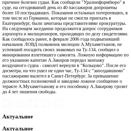
причине болезни судьи. Как сообщили "Уралинформбюро" в
суде, на сегодняшний день из 40 пассажиров допрошены
более 10 пострадавших. Показания остальных потерпевших, в
том числе из Германии, которые не смогли приехать в
Екатеринбург, были зачитаны представителями прокуратуры.
На следующем заседании продолжится допрос сотрудников
аэропорта и милиционеров, проходящих по делу свидетелями.
Как сообщалось ранее, в феврале 2006 года подвыпивший
начальник ЛОВД полковник милиции А.Мухаметханов, не
успевший посадить своих знакомых на Ту-134, сообщил о
минировании взлетевшего самолета. Ложную информацию по
его указанию капитан А.Закиров передал экипажу
воздушного судна - самолет вернули в "Кольцово". После его
досмотра, на что ушел не один час, Ту-134 с "запоздавшими"
пассажирами вылетел в Санкт-Петербург. За превышение
должностных полномочий и заведомо ложное сообщение о
теракте А.Мухаметханову и его пособнику А.Закирову грозит
до 4 лет лишения свободы.
Актуальное
Актуальное