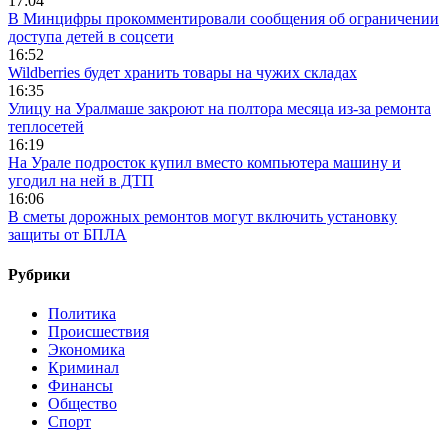
17:04
В Минцифры прокомментировали сообщения об ограничении
доступа детей в соцсети
16:52
Wildberries будет хранить товары на чужих складах
16:35
Улицу на Уралмаше закроют на полтора месяца из-за ремонта
теплосетей
16:19
На Урале подросток купил вместо компьютера машину и
угодил на ней в ДТП
16:06
В сметы дорожных ремонтов могут включить установку
защиты от БПЛА
Рубрики
Политика
Происшествия
Экономика
Криминал
Финансы
Общество
Спорт