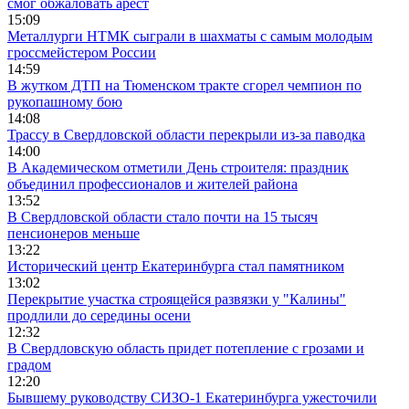
смог обжаловать арест
15:09
Металлурги НТМК сыграли в шахматы с самым молодым
гроссмейстером России
14:59
В жутком ДТП на Тюменском тракте сгорел чемпион по
рукопашному бою
14:08
Трассу в Свердловской области перекрыли из-за паводка
14:00
В Академическом отметили День строителя: праздник
объединил профессионалов и жителей района
13:52
В Свердловской области стало почти на 15 тысяч
пенсионеров меньше
13:22
Исторический центр Екатеринбурга стал памятником
13:02
Перекрытие участка строящейся развязки у "Калины"
продлили до середины осени
12:32
В Свердловскую область придет потепление с грозами и
градом
12:20
Бывшему руководству СИЗО-1 Екатеринбурга ужесточили