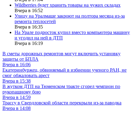
Wildberries будет хранить товары на чужих складах
Вчера в 16:52
Улицу на Уралмаше закроют на полтора месяца из-за
ремонта теплосетей
Вчера в 16:35
На Урале подросток купил вместо компьютера машину
и угодил на ней в ДТП
Вчера в 16:19
В сметы дорожных ремонтов могут включить установку
защиты от БПЛА
Вчера в 16:06
Екатеринбуржец, обвиняемый в избиении ученого РАН, не
смог обжаловать арест
Вчера в 15:38
В жутком ДТП на Тюменском тракте сгорел чемпион по
рукопашному бою
Вчера в 14:59
Трассу в Свердловской области перекрыли из-за паводка
Вчера в 14:08