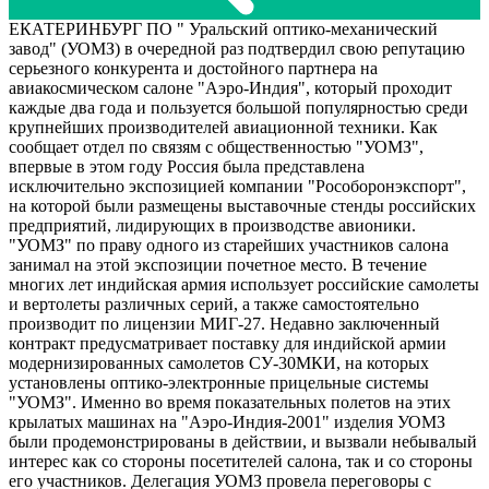
ЕКАТЕРИНБУРГ ПО " Уральский оптико-механический
завод" (УОМЗ) в очередной раз подтвердил свою репутацию
серьезного конкурента и достойного партнера на
авиакосмическом салоне "Аэро-Индия", который проходит
каждые два года и пользуется большой популярностью среди
крупнейших производителей авиационной техники. Как
сообщает отдел по связям с общественностью "УОМЗ",
впервые в этом году Россия была представлена
исключительно экспозицией компании "Рособоронэкспорт",
на которой были размещены выставочные стенды российских
предприятий, лидирующих в производстве авионики.
"УОМЗ" по праву одного из старейших участников салона
занимал на этой экспозиции почетное место. В течение
многих лет индийская армия использует российские самолеты
и вертолеты различных серий, а также самостоятельно
производит по лицензии МИГ-27. Недавно заключенный
контракт предусматривает поставку для индийской армии
модернизированных самолетов СУ-30МКИ, на которых
установлены оптико-электронные прицельные системы
"УОМЗ". Именно во время показательных полетов на этих
крылатых машинах на "Аэро-Индия-2001" изделия УОМЗ
были продемонстрированы в действии, и вызвали небывалый
интерес как со стороны посетителей салона, так и со стороны
его участников. Делегация УОМЗ провела переговоры с