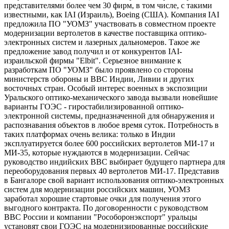
представителями более чем 30 фирм, в том числе, с такими
известными, как IAI (Израиль), Boeing (США). Компания IAI
предложила ПО "УОМЗ" участвовать в совместном проекте
модернизации вертолетов в качестве поставщика оптико-
электронных систем и лазерных дальномеров. Такое же
предложение завод получил и от конкурентов IAI-
израильской фирмы "Elbit". Серьезное внимание к
разработкам ПО "УОМЗ" было проявлено со стороны
министерств обороны и ВВС Индии, Ливии и других
восточных стран. Особый интерес военных в экспозиции
Уральского оптико-механического завода вызвали новейшие
варианты ГОЭС - гиростабилизированной оптико-
электронной системы, предназначенной для обнаружения и
распознавания объектов в любое время суток. Потребность в
таких платформах очень велика: только в Индии
эксплуатируется более 600 российских вертолетов МИ-17 и
МИ-35, которые нуждаются в модернизации. Сейчас
руководство индийских ВВС выбирает будущего партнера для
переоборудования первых 40 вертолетов МИ-17. Представив
в Бангалоре свой вариант использования оптико-электронных
систем для модернизации российских машин, УОМЗ
заработал хорошие стартовые очки для получения этого
выгодного контракта. По договоренности с руководством
ВВС России и компании "Рособоронэкспорт" уральцы
установят свои ГОЭС на модернизированные российские