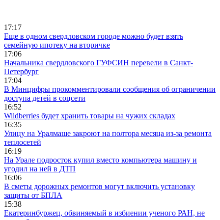
17:17
Еще в одном свердловском городе можно будет взять
семейную ипотеку на вторичке
17:06
Начальника свердловского ГУФСИН перевели в Санкт-
Петербург
17:04
В Минцифры прокомментировали сообщения об ограничении
доступа детей в соцсети
16:52
Wildberries будет хранить товары на чужих складах
16:35
Улицу на Уралмаше закроют на полтора месяца из-за ремонта
теплосетей
16:19
На Урале подросток купил вместо компьютера машину и
угодил на ней в ДТП
16:06
В сметы дорожных ремонтов могут включить установку
защиты от БПЛА
15:38
Екатеринбуржец, обвиняемый в избиении ученого РАН, не