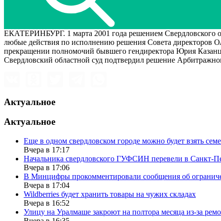
ЕКАТЕРИНБУРГ. 1 марта 2001 года решением Свердловского об
любые действия по исполнению решения Совета директоров ОА
прекращении полномочий бывшего гендиректора Юрия Казанцев
Свердловский областной суд подтвердил решение Арбитражного
Актуальное
Актуальное
Еще в одном свердловском городе можно будет взять сем
Вчера в 17:17
Начальника свердловского ГУФСИН перевели в Санкт-П
Вчера в 17:06
В Минцифры прокомментировали сообщения об ограничен
Вчера в 17:04
Wildberries будет хранить товары на чужих складах
Вчера в 16:52
Улицу на Уралмаше закроют на полтора месяца из-за ремо
Вчера в 16:35