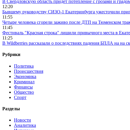
В Свердловскую область придет потепление с грозами и градо
12:20
Бывшему руководству СИЗО-1 Екатеринбурга ужесточили приг
11:55
Четыре человека сгорели заживо после ДТП на Тюменском тра
11:45
Фестиваль "Красная строка" лишили привычного места в Екат
11:25
В Wildberries рассказали о последствиях падения БПЛА на на с
Рубрики
Политика
Происшествия
Экономика
Криминал
Финансы
Общество
Спорт
Разделы
Новости
Аналитика