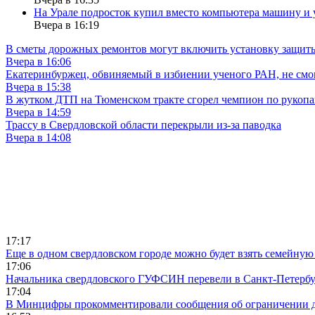
На Урале подросток купил вместо компьютера машину и 
Вчера в 16:19
В сметы дорожных ремонтов могут включить установку защи
Вчера в 16:06
Екатеринбуржец, обвиняемый в избиении ученого РАН, не смог
Вчера в 15:38
В жутком ДТП на Тюменском тракте сгорел чемпион по рукоп
Вчера в 14:59
Трассу в Свердловской области перекрыли из-за паводка
Вчера в 14:08
17:17
Еще в одном свердловском городе можно будет взять семейную
17:06
Начальника свердловского ГУФСИН перевели в Санкт-Петерб
17:04
В Минцифры прокомментировали сообщения об ограничении до