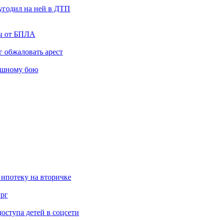
угодил на ней в ДТП
ты от БПЛА
 обжаловать арест
ашному бою
 ипотеку на вторичке
ург
ступа детей в соцсети