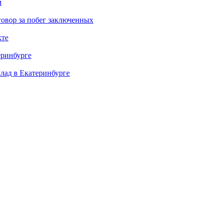
м
овор за побег заключенных
кте
еринбурге
клад в Екатеринбурге