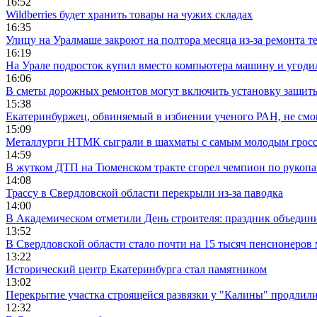
16:52
Wildberries будет хранить товары на чужих складах
16:35
Улицу на Уралмаше закроют на полтора месяца из-за ремонта т
16:19
На Урале подросток купил вместо компьютера машину и угоди
16:06
В сметы дорожных ремонтов могут включить установку защи
15:38
Екатеринбуржец, обвиняемый в избиении ученого РАН, не смог
15:09
Металлурги НТМК сыграли в шахматы с самым молодым гросс
14:59
В жутком ДТП на Тюменском тракте сгорел чемпион по рукоп
14:08
Трассу в Свердловской области перекрыли из-за паводка
14:00
В Академическом отметили День строителя: праздник объедин
13:52
В Свердловской области стало почти на 15 тысяч пенсионеров
13:22
Исторический центр Екатеринбурга стал памятником
13:02
Перекрытие участка строящейся развязки у "Калины" продлили
12:32