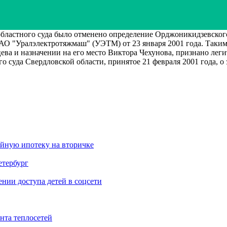
ластного суда было отменено определение Орджоникидзевского 
О "Уралэлектротяжмаш" (УЭТМ) от 23 января 2001 года. Таким 
а и назначении на его место Виктора Чехунова, признано лег
 суда Свердловской области, принятое 21 февраля 2001 года, 
ейную ипотеку на вторичке
етербург
ии доступа детей в соцсети
нта теплосетей