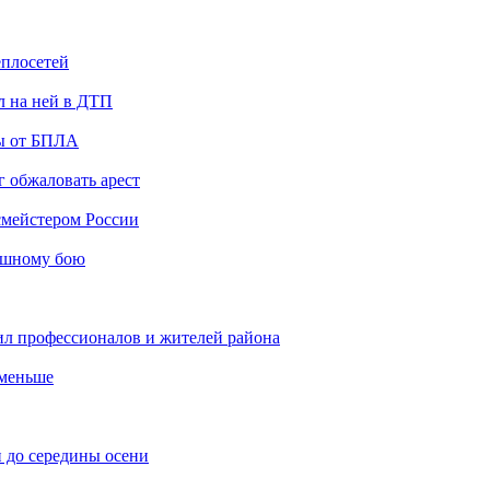
еплосетей
л на ней в ДТП
ты от БПЛА
 обжаловать арест
мейстером России
ашному бою
ил профессионалов и жителей района
 меньше
 до середины осени