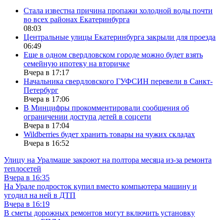
Стала известна причина пропажи холодной воды почти
во всех районах Екатеринбурга
08:03
Центральные улицы Екатеринбурга закрыли для проезда
06:49
Еще в одном свердловском городе можно будет взять
семейную ипотеку на вторичке
Вчера в 17:17
Начальника свердловского ГУФСИН перевели в Санкт-
Петербург
Вчера в 17:06
В Минцифры прокомментировали сообщения об
ограничении доступа детей в соцсети
Вчера в 17:04
Wildberries будет хранить товары на чужих складах
Вчера в 16:52
Улицу на Уралмаше закроют на полтора месяца из-за ремонта
теплосетей
Вчера в 16:35
На Урале подросток купил вместо компьютера машину и
угодил на ней в ДТП
Вчера в 16:19
В сметы дорожных ремонтов могут включить установку