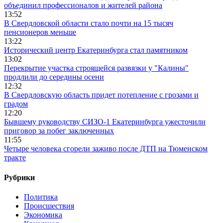
объединил профессионалов и жителей района
13:52
В Свердловской области стало почти на 15 тысяч
пенсионеров меньше
13:22
Исторический центр Екатеринбурга стал памятником
13:02
Перекрытие участка строящейся развязки у "Калины"
продлили до середины осени
12:32
В Свердловскую область придет потепление с грозами и
градом
12:20
Бывшему руководству СИЗО-1 Екатеринбурга ужесточили
приговор за побег заключенных
11:55
Четыре человека сгорели заживо после ДТП на Тюменском
тракте
Рубрики
Политика
Происшествия
Экономика