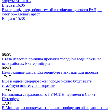
защиты от БПЛА
Вчера в 16:06
Екатеринбуржец, обвиняемый в избиении ученого РАН, не
смог обжаловать арест
Вчера в 15:38
08:03
Стала известна причина пропажи холодной воды почти во
всех районах Екатеринбурга
06:49
Центральные улицы Екатеринбурга закрыли для проезда
17:17
Еще в одном свердловском городе можно будет взять
семейную ипотеку на вторичке
17:06
Начальника свердловского ГУФСИН перевели в Санкт-
Петербург
17:04
В Минцифры прокомментировали сообщения об ограничении