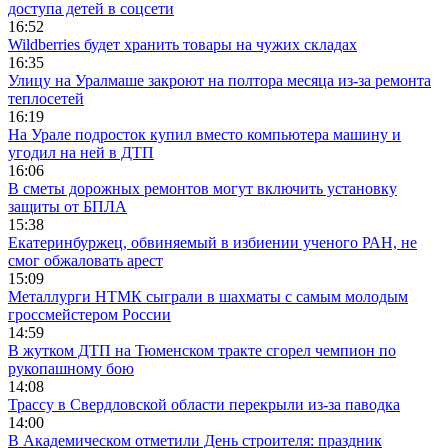
доступа детей в соцсети
16:52
Wildberries будет хранить товары на чужих складах
16:35
Улицу на Уралмаше закроют на полтора месяца из-за ремонта
теплосетей
16:19
На Урале подросток купил вместо компьютера машину и
угодил на ней в ДТП
16:06
В сметы дорожных ремонтов могут включить установку
защиты от БПЛА
15:38
Екатеринбуржец, обвиняемый в избиении ученого РАН, не
смог обжаловать арест
15:09
Металлурги НТМК сыграли в шахматы с самым молодым
гроссмейстером России
14:59
В жутком ДТП на Тюменском тракте сгорел чемпион по
рукопашному бою
14:08
Трассу в Свердловской области перекрыли из-за паводка
14:00
В Академическом отметили День строителя: праздник