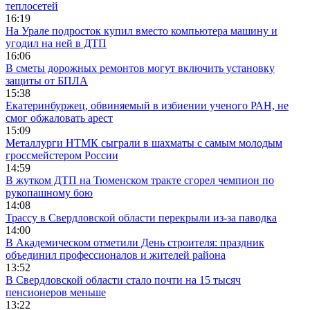
теплосетей
16:19
На Урале подросток купил вместо компьютера машину и
угодил на ней в ДТП
16:06
В сметы дорожных ремонтов могут включить установку
защиты от БПЛА
15:38
Екатеринбуржец, обвиняемый в избиении ученого РАН, не
смог обжаловать арест
15:09
Металлурги НТМК сыграли в шахматы с самым молодым
гроссмейстером России
14:59
В жутком ДТП на Тюменском тракте сгорел чемпион по
рукопашному бою
14:08
Трассу в Свердловской области перекрыли из-за паводка
14:00
В Академическом отметили День строителя: праздник
объединил профессионалов и жителей района
13:52
В Свердловской области стало почти на 15 тысяч
пенсионеров меньше
13:22