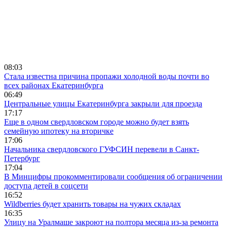
08:03
Стала известна причина пропажи холодной воды почти во
всех районах Екатеринбурга
06:49
Центральные улицы Екатеринбурга закрыли для проезда
17:17
Еще в одном свердловском городе можно будет взять
семейную ипотеку на вторичке
17:06
Начальника свердловского ГУФСИН перевели в Санкт-
Петербург
17:04
В Минцифры прокомментировали сообщения об ограничении
доступа детей в соцсети
16:52
Wildberries будет хранить товары на чужих складах
16:35
Улицу на Уралмаше закроют на полтора месяца из-за ремонта