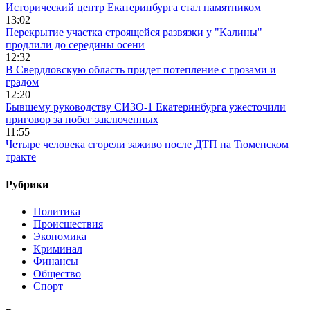
Исторический центр Екатеринбурга стал памятником
13:02
Перекрытие участка строящейся развязки у "Калины"
продлили до середины осени
12:32
В Свердловскую область придет потепление с грозами и
градом
12:20
Бывшему руководству СИЗО-1 Екатеринбурга ужесточили
приговор за побег заключенных
11:55
Четыре человека сгорели заживо после ДТП на Тюменском
тракте
Рубрики
Политика
Происшествия
Экономика
Криминал
Финансы
Общество
Спорт