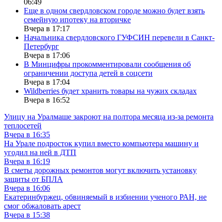
06:49
Еще в одном свердловском городе можно будет взять
семейную ипотеку на вторичке
Вчера в 17:17
Начальника свердловского ГУФСИН перевели в Санкт-
Петербург
Вчера в 17:06
В Минцифры прокомментировали сообщения об
ограничении доступа детей в соцсети
Вчера в 17:04
Wildberries будет хранить товары на чужих складах
Вчера в 16:52
Улицу на Уралмаше закроют на полтора месяца из-за ремонта
теплосетей
Вчера в 16:35
На Урале подросток купил вместо компьютера машину и
угодил на ней в ДТП
Вчера в 16:19
В сметы дорожных ремонтов могут включить установку
защиты от БПЛА
Вчера в 16:06
Екатеринбуржец, обвиняемый в избиении ученого РАН, не
смог обжаловать арест
Вчера в 15:38