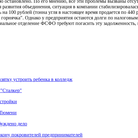
ью остановлено. По его мнению, все эти проблемы вызваны отсу
я развития объединения, ситуация в компании стабилизировалас
 на 100 рублей (тонна угля в настоящее время продается по 440 
 горнячка". Однако у предприятия остаются долги по налоговым
риальное отделение ФСФО требуют погасить эту задолженность, н
зятку устроить ребенка в колледж
 "Сталкер"
остройки
в Тюмени
буждено дело
икону покровителей предпринимателей