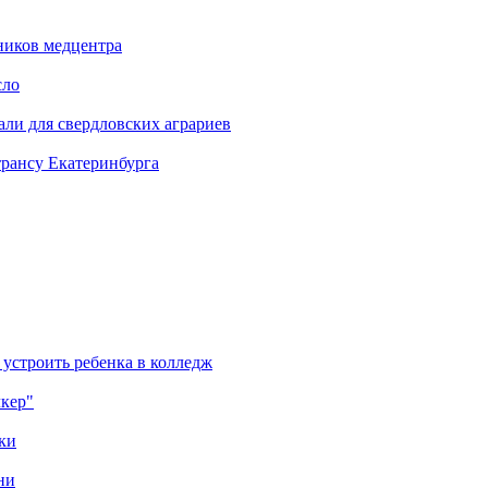
ников медцентра
сло
али для свердловских аграриев
трансу Екатеринбурга
 устроить ребенка в колледж
лкер"
ки
ни