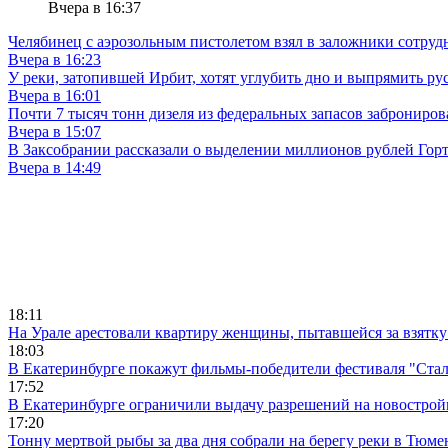
Вчера в 16:37
Челябинец с аэрозольным пистолетом взял в заложники сотруд
Вчера в 16:23
У реки, затопившей Ирбит, хотят углубить дно и выпрямить ру
Вчера в 16:01
Почти 7 тысяч тонн дизеля из федеральных запасов заброниров
Вчера в 15:07
В Заксобрании рассказали о выделении миллионов рублей Гор
Вчера в 14:49
18:11
На Урале арестовали квартиру женщины, пытавшейся за взятку
18:03
В Екатеринбурге покажут фильмы-победители фестиваля "Ста
17:52
В Екатеринбурге ограничили выдачу разрешений на новострой
17:20
Тонну мертвой рыбы за два дня собрали на берегу реки в Тюме