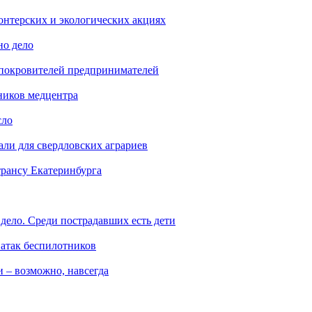
онтерских и экологических акциях
но дело
 покровителей предпринимателей
ников медцентра
сло
али для свердловских аграриев
трансу Екатеринбурга
дело. Среди пострадавших есть дети
 атак беспилотников
 – возможно, навсегда