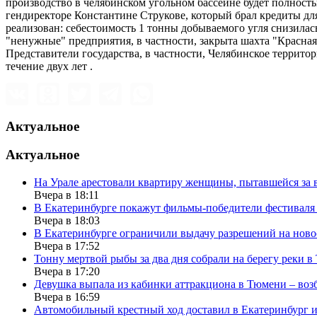
производство в челябинском угольном бассейне будет полност
гендиректоре Константине Струкове, который брал кредиты дл
реализован: себестоимость 1 тонны добываемого угля снизилась
"ненужные" предприятия, в частности, закрыта шахта "Красная
Представители государства, в частности, Челябинское террито
течение двух лет .
Актуальное
Актуальное
На Урале арестовали квартиру женщины, пытавшейся за в
Вчера в 18:11
В Екатеринбурге покажут фильмы-победители фестиваля
Вчера в 18:03
В Екатеринбурге ограничили выдачу разрешений на нов
Вчера в 17:52
Тонну мертвой рыбы за два дня собрали на берегу реки 
Вчера в 17:20
Девушка выпала из кабинки аттракциона в Тюмени – воз
Вчера в 16:59
Автомобильный крестный ход доставил в Екатеринбург 