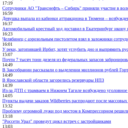
17:19
Сотрудники АО "Транснефть – Сибирь" приняли участие в вол
16:59
Девушка выпала из кабинки аттракциона в Тюмени – возбужде
16:37
Автомобильный крестный ход доставил в Екатеринбург икону
16:23
Челябинец с аэрозольным пистолетом взял в заложники сотруд
16:01
У реки, затопившей Ирбит, хотят углубить дно и выпрямить ру
15:07
Почти 7 тысяч тонн дизеля из федеральных запасов заброниров
14:49
В Заксобрании рассказали о выделении миллионов рублей Гор
14:49
В Ярославской области загорелись резервуары НПЗ
14:39
Из-за ДТП с трамваем в Нижнем Тагиле возбуждено уголовное 
14:05
Пункты выдачи заказов Wildberries распродают после массовых
13:32
Проблему огромной лужи под мостом в Компрессорном решили
13:18
"Россети Урал" проведут цикл встреч с застройщиками
13:03