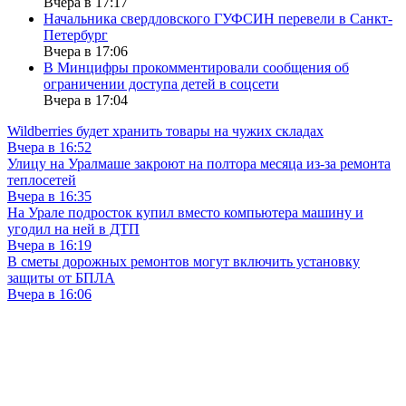
Вчера в 17:17
Начальника свердловского ГУФСИН перевели в Санкт-
Петербург
Вчера в 17:06
В Минцифры прокомментировали сообщения об
ограничении доступа детей в соцсети
Вчера в 17:04
Wildberries будет хранить товары на чужих складах
Вчера в 16:52
Улицу на Уралмаше закроют на полтора месяца из-за ремонта
теплосетей
Вчера в 16:35
На Урале подросток купил вместо компьютера машину и
угодил на ней в ДТП
Вчера в 16:19
В сметы дорожных ремонтов могут включить установку
защиты от БПЛА
Вчера в 16:06