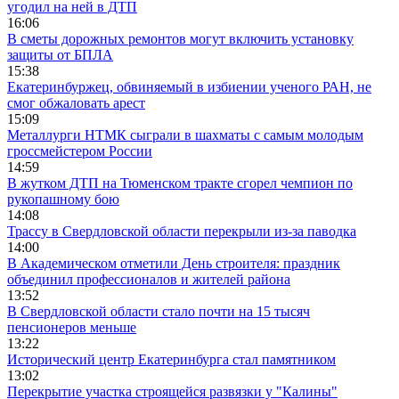
угодил на ней в ДТП
16:06
В сметы дорожных ремонтов могут включить установку
защиты от БПЛА
15:38
Екатеринбуржец, обвиняемый в избиении ученого РАН, не
смог обжаловать арест
15:09
Металлурги НТМК сыграли в шахматы с самым молодым
гроссмейстером России
14:59
В жутком ДТП на Тюменском тракте сгорел чемпион по
рукопашному бою
14:08
Трассу в Свердловской области перекрыли из-за паводка
14:00
В Академическом отметили День строителя: праздник
объединил профессионалов и жителей района
13:52
В Свердловской области стало почти на 15 тысяч
пенсионеров меньше
13:22
Исторический центр Екатеринбурга стал памятником
13:02
Перекрытие участка строящейся развязки у "Калины"