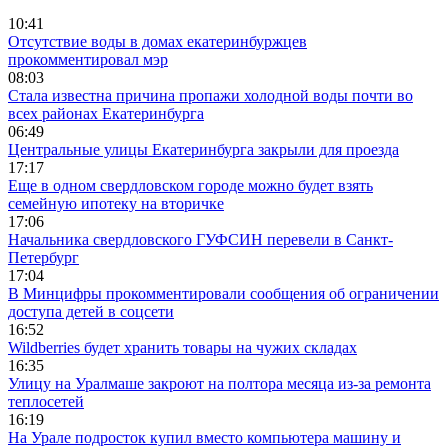
10:41
Отсутствие воды в домах екатеринбуржцев
прокомментировал мэр
08:03
Стала известна причина пропажи холодной воды почти во
всех районах Екатеринбурга
06:49
Центральные улицы Екатеринбурга закрыли для проезда
17:17
Еще в одном свердловском городе можно будет взять
семейную ипотеку на вторичке
17:06
Начальника свердловского ГУФСИН перевели в Санкт-
Петербург
17:04
В Минцифры прокомментировали сообщения об ограничении
доступа детей в соцсети
16:52
Wildberries будет хранить товары на чужих складах
16:35
Улицу на Уралмаше закроют на полтора месяца из-за ремонта
теплосетей
16:19
На Урале подросток купил вместо компьютера машину и