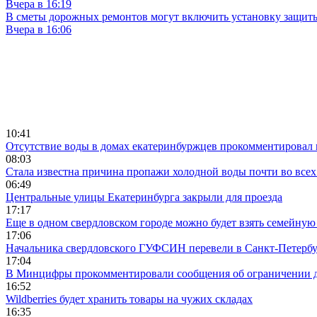
Вчера в 16:19
В сметы дорожных ремонтов могут включить установку защи
Вчера в 16:06
10:41
Отсутствие воды в домах екатеринбуржцев прокомментировал 
08:03
Стала известна причина пропажи холодной воды почти во всех
06:49
Центральные улицы Екатеринбурга закрыли для проезда
17:17
Еще в одном свердловском городе можно будет взять семейную
17:06
Начальника свердловского ГУФСИН перевели в Санкт-Петерб
17:04
В Минцифры прокомментировали сообщения об ограничении до
16:52
Wildberries будет хранить товары на чужих складах
16:35