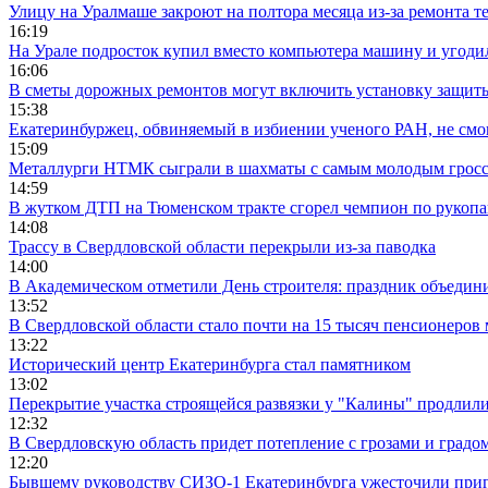
Улицу на Уралмаше закроют на полтора месяца из-за ремонта т
16:19
На Урале подросток купил вместо компьютера машину и угоди
16:06
В сметы дорожных ремонтов могут включить установку защи
15:38
Екатеринбуржец, обвиняемый в избиении ученого РАН, не смог
15:09
Металлурги НТМК сыграли в шахматы с самым молодым гросс
14:59
В жутком ДТП на Тюменском тракте сгорел чемпион по рукоп
14:08
Трассу в Свердловской области перекрыли из-за паводка
14:00
В Академическом отметили День строителя: праздник объедин
13:52
В Свердловской области стало почти на 15 тысяч пенсионеров
13:22
Исторический центр Екатеринбурга стал памятником
13:02
Перекрытие участка строящейся развязки у "Калины" продлили
12:32
В Свердловскую область придет потепление с грозами и градо
12:20
Бывшему руководству СИЗО-1 Екатеринбурга ужесточили приг