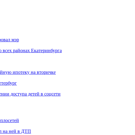
ровал мэр
о всех районах Екатеринбурга
ейную ипотеку на вторичке
етербург
ии доступа детей в соцсети
еплосетей
л на ней в ДТП