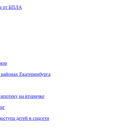
ты от БПЛА
мэр
 районах Екатеринбурга
 ипотеку на вторичке
ург
ступа детей в соцсети