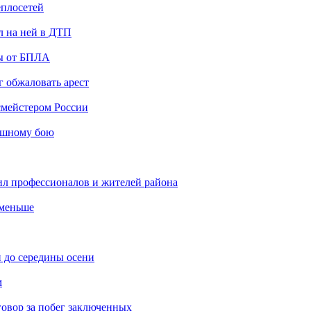
еплосетей
л на ней в ДТП
ты от БПЛА
 обжаловать арест
мейстером России
ашному бою
ил профессионалов и жителей района
 меньше
 до середины осени
м
овор за побег заключенных