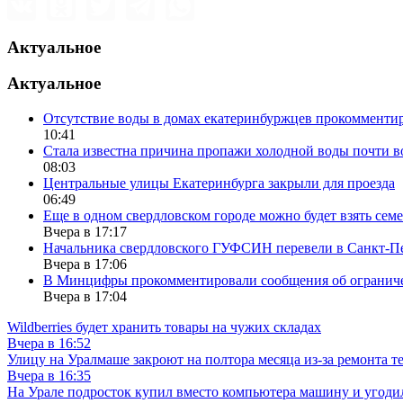
Актуальное
Актуальное
Отсутствие воды в домах екатеринбуржцев прокомменти
10:41
Стала известна причина пропажи холодной воды почти в
08:03
Центральные улицы Екатеринбурга закрыли для проезда
06:49
Еще в одном свердловском городе можно будет взять сем
Вчера в 17:17
Начальника свердловского ГУФСИН перевели в Санкт-П
Вчера в 17:06
В Минцифры прокомментировали сообщения об ограничен
Вчера в 17:04
Wildberries будет хранить товары на чужих складах
Вчера в 16:52
Улицу на Уралмаше закроют на полтора месяца из-за ремонта т
Вчера в 16:35
На Урале подросток купил вместо компьютера машину и угоди