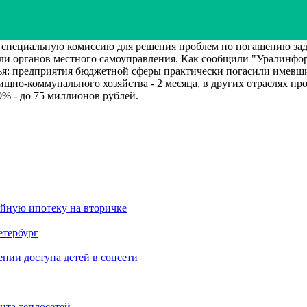
 специальную комиссию для решения проблем по погашению задо
ели органов местного самоуправления. Как сообщили "Уралинфор
я: предприятия бюджетной сферы практически погасили имевшие
ищно-коммунального хозяйства - 2 месяца, в других отраслях пр
% - до 75 миллионов рублей.
ейную ипотеку на вторичке
етербург
ии доступа детей в соцсети
нта теплосетей