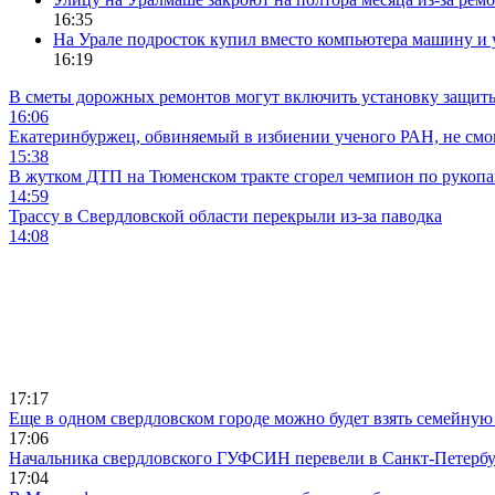
16:35
На Урале подросток купил вместо компьютера машину и 
16:19
В сметы дорожных ремонтов могут включить установку защи
16:06
Екатеринбуржец, обвиняемый в избиении ученого РАН, не смог
15:38
В жутком ДТП на Тюменском тракте сгорел чемпион по рукоп
14:59
Трассу в Свердловской области перекрыли из-за паводка
14:08
17:17
Еще в одном свердловском городе можно будет взять семейную
17:06
Начальника свердловского ГУФСИН перевели в Санкт-Петерб
17:04