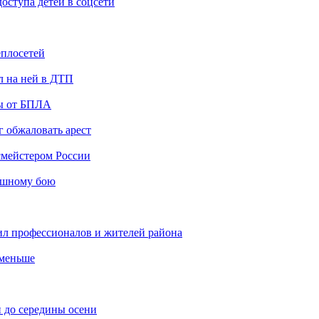
ступа детей в соцсети
еплосетей
л на ней в ДТП
ты от БПЛА
 обжаловать арест
мейстером России
ашному бою
ил профессионалов и жителей района
 меньше
 до середины осени