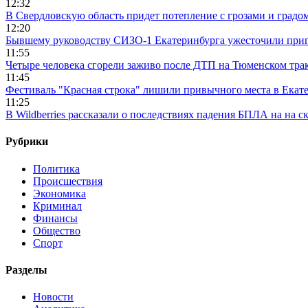
12:32
В Свердловскую область придет потепление с грозами и градо
12:20
Бывшему руководству СИЗО-1 Екатеринбурга ужесточили приг
11:55
Четыре человека сгорели заживо после ДТП на Тюменском тра
11:45
Фестиваль "Красная строка" лишили привычного места в Екат
11:25
В Wildberries рассказали о последствиях падения БПЛА на на с
Рубрики
Политика
Происшествия
Экономика
Криминал
Финансы
Общество
Спорт
Разделы
Новости