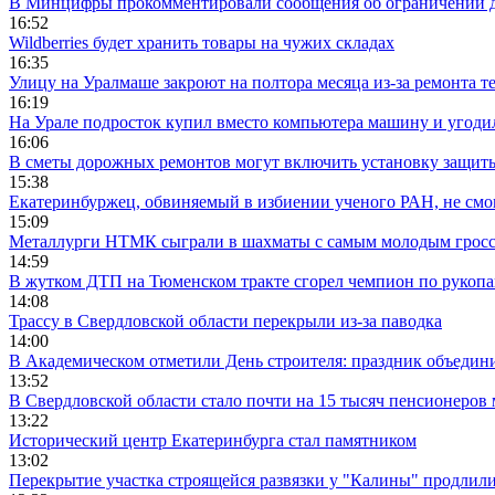
В Минцифры прокомментировали сообщения об ограничении до
16:52
Wildberries будет хранить товары на чужих складах
16:35
Улицу на Уралмаше закроют на полтора месяца из-за ремонта т
16:19
На Урале подросток купил вместо компьютера машину и угоди
16:06
В сметы дорожных ремонтов могут включить установку защи
15:38
Екатеринбуржец, обвиняемый в избиении ученого РАН, не смог
15:09
Металлурги НТМК сыграли в шахматы с самым молодым гросс
14:59
В жутком ДТП на Тюменском тракте сгорел чемпион по рукоп
14:08
Трассу в Свердловской области перекрыли из-за паводка
14:00
В Академическом отметили День строителя: праздник объедин
13:52
В Свердловской области стало почти на 15 тысяч пенсионеров
13:22
Исторический центр Екатеринбурга стал памятником
13:02
Перекрытие участка строящейся развязки у "Калины" продлили