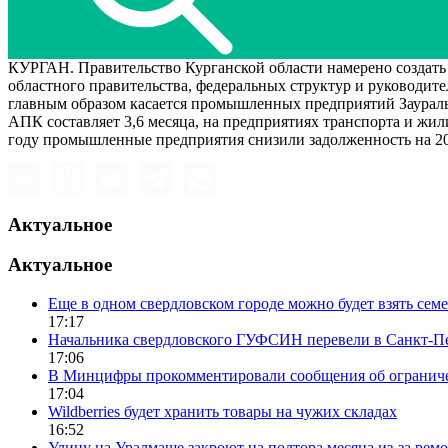
КУРГАН. Правительство Курганской области намерено создать
областного правительства, федеральных структур и руководит
главным образом касается промышленных предприятий Заураль
АПК составляет 3,6 месяца, на предприятиях транспорта и жил
году промышленные предприятия снизили задолженность на 20
Актуальное
Актуальное
Еще в одном свердловском городе можно будет взять сем
17:17
Начальника свердловского ГУФСИН перевели в Санкт-П
17:06
В Минцифры прокомментировали сообщения об ограничен
17:04
Wildberries будет хранить товары на чужих складах
16:52
Улицу на Уралмаше закроют на полтора месяца из-за ремо