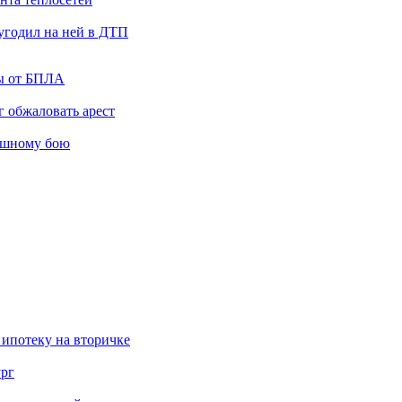
угодил на ней в ДТП
ты от БПЛА
 обжаловать арест
ашному бою
 ипотеку на вторичке
ург