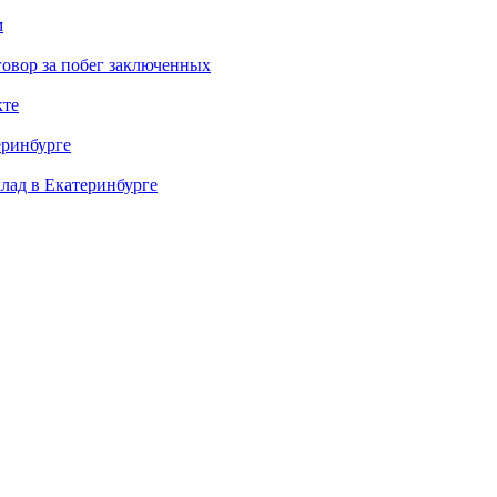
м
овор за побег заключенных
кте
еринбурге
клад в Екатеринбурге