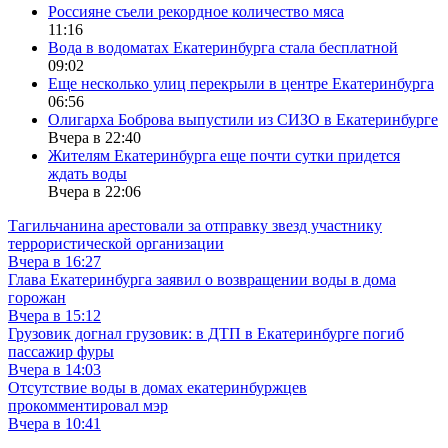
Россияне съели рекордное количество мяса
11:16
Вода в водоматах Екатеринбурга стала бесплатной
09:02
Еще несколько улиц перекрыли в центре Екатеринбурга
06:56
Олигарха Боброва выпустили из СИЗО в Екатеринбурге
Вчера в 22:40
Жителям Екатеринбурга еще почти сутки придется
ждать воды
Вчера в 22:06
Тагильчанина арестовали за отправку звезд участнику
террористической организации
Вчера в 16:27
Глава Екатеринбурга заявил о возвращении воды в дома
горожан
Вчера в 15:12
Грузовик догнал грузовик: в ДТП в Екатеринбурге погиб
пассажир фуры
Вчера в 14:03
Отсутствие воды в домах екатеринбуржцев
прокомментировал мэр
Вчера в 10:41