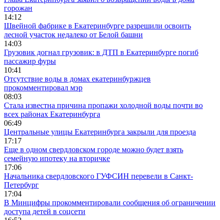
горожан
14:12
Швейной фабрике в Екатеринбурге разрешили освоить
лесной участок недалеко от Белой башни
14:03
Грузовик догнал грузовик: в ДТП в Екатеринбурге погиб
пассажир фуры
10:41
Отсутствие воды в домах екатеринбуржцев
прокомментировал мэр
08:03
Стала известна причина пропажи холодной воды почти во
всех районах Екатеринбурга
06:49
Центральные улицы Екатеринбурга закрыли для проезда
17:17
Еще в одном свердловском городе можно будет взять
семейную ипотеку на вторичке
17:06
Начальника свердловского ГУФСИН перевели в Санкт-
Петербург
17:04
В Минцифры прокомментировали сообщения об ограничении
доступа детей в соцсети