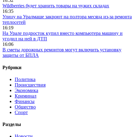
16:52
Wildberries будет хранить товары на чужих складах
16:35
Улицу на Уралмаше закроют на полтора месяца из-за ремонта
теплосетей
16:19
На Урале подросток купил вместо компьютера машину и
угодил на ней в ДТП
16:06
В сметы дорожных ремонтов могут включить установку
защиты от БПЛА
Рубрики
Политика
Происшествия
Экономика
Криминал
Финансы
Общество
Спорт
Разделы
Новости