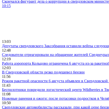
Скончался фигурант дела о коррупции в свердловском минист
10:15
13:03
Депутаты свердловского Заксобрания оставили вейпы следующ
12:48
Следователи отреагировали на обращение жителей Среднеураль
12:19
Работа аэропорта Кольцово ограничена 6 августа из-за ракетно
12:03
В Свердловской области резко подешевел бензин
11:56
Режим ракетной опасности 6 августа объявлен в Свердловской
11:43
Беспилотники повредили логистический центр Wildberries в Тв
11:08
Ножевые ранения и ожоги: после потасовки подростков в Челя
10:50
Свердловские автомобилисты рассказали, при какой цене бенз