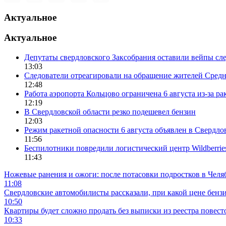
Актуальное
Актуальное
Депутаты свердловского Заксобрания оставили вейпы с
13:03
Следователи отреагировали на обращение жителей Средне
12:48
Работа аэропорта Кольцово ограничена 6 августа из-за р
12:19
В Свердловской области резко подешевел бензин
12:03
Режим ракетной опасности 6 августа объявлен в Свердло
11:56
Беспилотники повредили логистический центр Wildberrie
11:43
Ножевые ранения и ожоги: после потасовки подростков в Челя
11:08
Свердловские автомобилисты рассказали, при какой цене бенз
10:50
Квартиры будет сложно продать без выписки из реестра повест
10:33