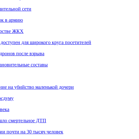
лительной сети
ок в армию
ерстве ЖКХ
доступен для широкого круга посетителей
 дронов после взрыва
тановительные составы
ение на убийство маленькой дочери
осдуму
века
ошло смертельное ДТП
и почти на 30 тысяч человек