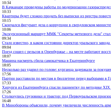
10:34
В Качканаре проведены работы по модернизации газораспреде
10:33
Квартиры будет сложно продать без выписки из реестра повест
10:15
Скончался фигурант дела о коррупции в свердловском минист
10:06
Экскурсионный маршрут ММК "Секреты метизного дела" стал 
09:34
Стало известно, в каком состоянии директор уральского завода
09:04
Поезд сошел с рельсов в Оренбуржье – на месте работают восс
18:07
Машина насмерть сбила самокатчика в Екатеринбурге
18:05
Несколько раз ударил по голове: курганца задержали за покуш
17:56
Партии расставили по местам в бюллетене перед выборами в Г
17:33
Хирурги из Екатеринбурга спасли пациентку по методике XIX 
17:26
Столкнулись грузовики и трактор: под Первоуральском произ
16:48
В Минобороны объяснили, почему увеличили численность арми