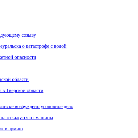
ледующему созыву
уральска о катастрофе с водой
акетной опасности
вской области
s в Тверской области
бинске возбуждено уголовное дело
ина откажутся от машины
ок в армию