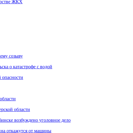
ерстве ЖКХ
ему созыву
ска о катастрофе с водой
й опасности
 области
ерской области
бинске возбуждено уголовное дело
ина откажутся от машины