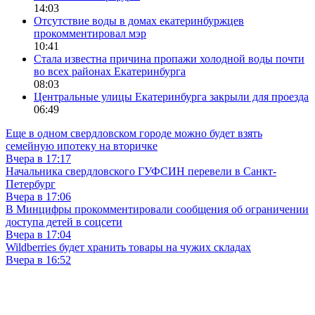
14:03
Отсутствие воды в домах екатеринбуржцев
прокомментировал мэр
10:41
Стала известна причина пропажи холодной воды почти
во всех районах Екатеринбурга
08:03
Центральные улицы Екатеринбурга закрыли для проезда
06:49
Еще в одном свердловском городе можно будет взять
семейную ипотеку на вторичке
Вчера в 17:17
Начальника свердловского ГУФСИН перевели в Санкт-
Петербург
Вчера в 17:06
В Минцифры прокомментировали сообщения об ограничении
доступа детей в соцсети
Вчера в 17:04
Wildberries будет хранить товары на чужих складах
Вчера в 16:52