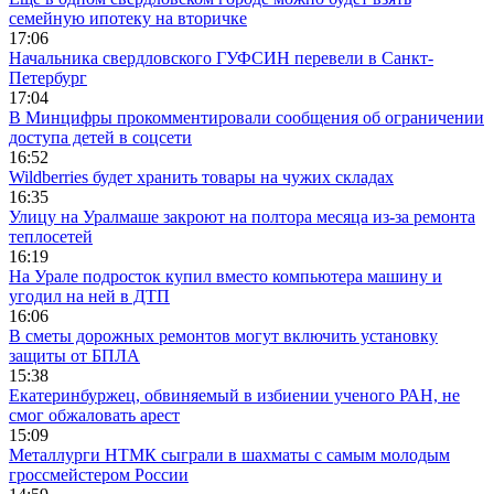
семейную ипотеку на вторичке
17:06
Начальника свердловского ГУФСИН перевели в Санкт-
Петербург
17:04
В Минцифры прокомментировали сообщения об ограничении
доступа детей в соцсети
16:52
Wildberries будет хранить товары на чужих складах
16:35
Улицу на Уралмаше закроют на полтора месяца из-за ремонта
теплосетей
16:19
На Урале подросток купил вместо компьютера машину и
угодил на ней в ДТП
16:06
В сметы дорожных ремонтов могут включить установку
защиты от БПЛА
15:38
Екатеринбуржец, обвиняемый в избиении ученого РАН, не
смог обжаловать арест
15:09
Металлурги НТМК сыграли в шахматы с самым молодым
гроссмейстером России