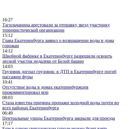
16:27
Тагильчанина арестовали за отправку звезд участнику
террористической организации
15:12
Глава Екатеринбурга заявил о возвращении воды в дома
горожан
14:12
Швейной фабрике в Екатеринбурге разрешили освоить
лесной участок недалеко от Белой башни
14:03
Грузовик догнал грузовик: в ДТП в Екатеринбурге погиб
пассажир фуры
10:41
Отсутствие воды в домах екатеринбуржцев
прокомментировал мэр
08:03
Стала известна причина пропажи холодной воды почти во
всех районах Екатеринбурга
06:49
Центральные улицы Екатеринбурга закрыли для проезда
17:17
Еще в одном свердловском городе можно будет взять