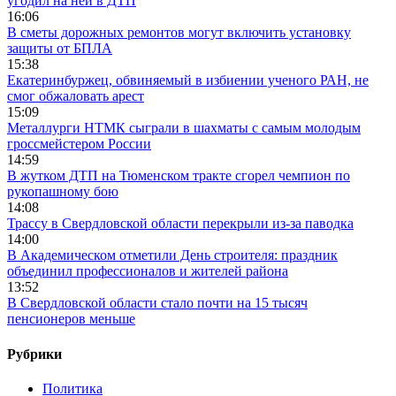
угодил на ней в ДТП
16:06
В сметы дорожных ремонтов могут включить установку
защиты от БПЛА
15:38
Екатеринбуржец, обвиняемый в избиении ученого РАН, не
смог обжаловать арест
15:09
Металлурги НТМК сыграли в шахматы с самым молодым
гроссмейстером России
14:59
В жутком ДТП на Тюменском тракте сгорел чемпион по
рукопашному бою
14:08
Трассу в Свердловской области перекрыли из-за паводка
14:00
В Академическом отметили День строителя: праздник
объединил профессионалов и жителей района
13:52
В Свердловской области стало почти на 15 тысяч
пенсионеров меньше
Рубрики
Политика