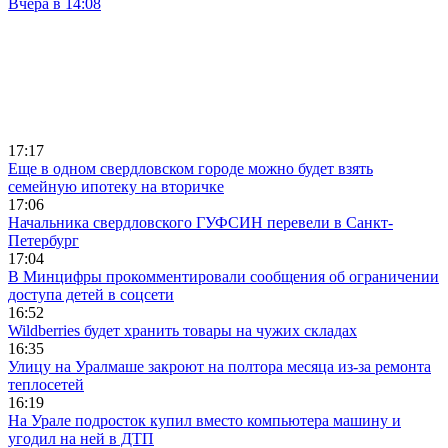
Вчера в 14:08
17:17
Еще в одном свердловском городе можно будет взять
семейную ипотеку на вторичке
17:06
Начальника свердловского ГУФСИН перевели в Санкт-
Петербург
17:04
В Минцифры прокомментировали сообщения об ограничении
доступа детей в соцсети
16:52
Wildberries будет хранить товары на чужих складах
16:35
Улицу на Уралмаше закроют на полтора месяца из-за ремонта
теплосетей
16:19
На Урале подросток купил вместо компьютера машину и
угодил на ней в ДТП