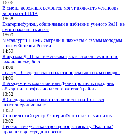
16:06
В сметы дорожных ремонтов могут включить установку
защиты от БПЛА
15:38
Екатеринбуржец, обвиняемый в избиении ученого РАН, не
смог обжаловать арест
15:09
Металлурги НТМК сыграли в шахматы с самым молодым
гроссмейстером России
14:59
В жутком ДТП на Тюменском тракте сгорел чемпион по
рукопашному бою
14:08
Трассу в Свердловской области перекрыли из-за паводка
14:00
В Академическом отметили День строителя: праздник
объединил профессионалов и жителей района
13:52
В Свердловской области стало почти на 15 тысяч
пенсионеров меньше
13:22
Исторический центр Екатеринбурга стал памятником
13:02
Перекрытие участка строящейся развязки у "Калины"
продлили до середины осени