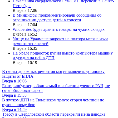
Начальника свердловского ГУФСИН перевели в Санкт-
Петербург
Вчера в 17:06
В Минцифры прокомментировали сообщения об
ограничении доступа детей в соцсети
Вчера в 17:04
Wildberries будет хранить товары на чужих складах
Вчера в 16:52
Улицу на Уралмаше закроют на полтора месяца из-за
ремонта теплосетей
Вчера в 16:35
На Урале подросток купил вместо компьютера машину
и угодил на ней в ДТП
Вчера в 16:19
В сметы дорожных ремонтов могут включить установку
защиты от БПЛА
Вчера в 16:06
Екатеринбуржец, обвиняемый в избиении ученого РАН, не
смог обжаловать арест
Вчера в 15:38
В жутком ДТП на Тюменском тракте сгорел чемпион по
рукопашному бою
Вчера в 14:59
Трассу в Свердловской области перекрыли из-за паводка