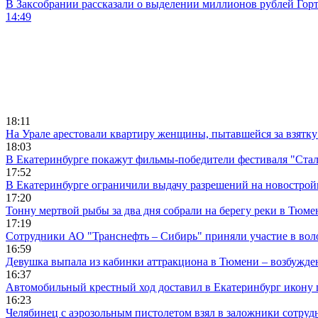
В Заксобрании рассказали о выделении миллионов рублей Гор
14:49
18:11
На Урале арестовали квартиру женщины, пытавшейся за взятку
18:03
В Екатеринбурге покажут фильмы-победители фестиваля "Ста
17:52
В Екатеринбурге ограничили выдачу разрешений на новострой
17:20
Тонну мертвой рыбы за два дня собрали на берегу реки в Тюме
17:19
Сотрудники АО "Транснефть – Сибирь" приняли участие в вол
16:59
Девушка выпала из кабинки аттракциона в Тюмени – возбужде
16:37
Автомобильный крестный ход доставил в Екатеринбург икону
16:23
Челябинец с аэрозольным пистолетом взял в заложники сотруд