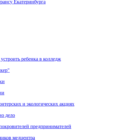
трансу Екатеринбурга
 устроить ребенка в колледж
лкер"
ки
ни
онтерских и экологических акциях
но дело
 покровителей предпринимателей
ников медцентра