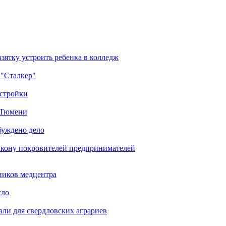
зятку устроить ребенка в колледж
 "Сталкер"
остройки
в Тюмени
буждено дело
икону покровителей предпринимателей
ников медцентра
сло
али для свердловских аграриев