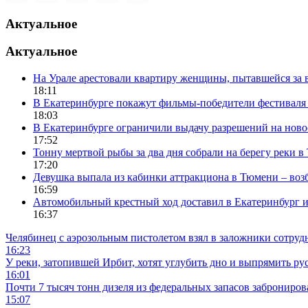
Актуальное
Актуальное
На Урале арестовали квартиру женщины, пытавшейся за в
18:11
В Екатеринбурге покажут фильмы-победители фестиваля
18:03
В Екатеринбурге ограничили выдачу разрешений на нов
17:52
Тонну мертвой рыбы за два дня собрали на берегу реки 
17:20
Девушка выпала из кабинки аттракциона в Тюмени – воз
16:59
Автомобильный крестный ход доставил в Екатеринбург 
16:37
Челябинец с аэрозольным пистолетом взял в заложники сотруд
16:23
У реки, затопившей Ирбит, хотят углубить дно и выпрямить ру
16:01
Почти 7 тысяч тонн дизеля из федеральных запасов заброниров
15:07