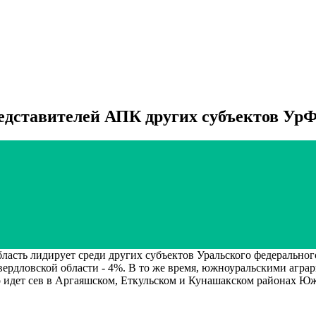
дставителей АПК других субъектов УрФ
сть лидирует среди других субъектов Уральского федерального
 Свердловской области - 4%. В то же время, южноуральскими агр
о идет сев в Аргаяшском, Еткульском и Кунашакском районах Ю