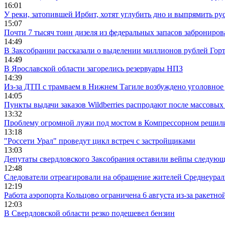
16:01
У реки, затопившей Ирбит, хотят углубить дно и выпрямить ру
15:07
Почти 7 тысяч тонн дизеля из федеральных запасов заброниров
14:49
В Заксобрании рассказали о выделении миллионов рублей Гор
14:49
В Ярославской области загорелись резервуары НПЗ
14:39
Из-за ДТП с трамваем в Нижнем Тагиле возбуждено уголовное 
14:05
Пункты выдачи заказов Wildberries распродают после массовых
13:32
Проблему огромной лужи под мостом в Компрессорном решили
13:18
"Россети Урал" проведут цикл встреч с застройщиками
13:03
Депутаты свердловского Заксобрания оставили вейпы следующ
12:48
Следователи отреагировали на обращение жителей Среднеураль
12:19
Работа аэропорта Кольцово ограничена 6 августа из-за ракетно
12:03
В Свердловской области резко подешевел бензин