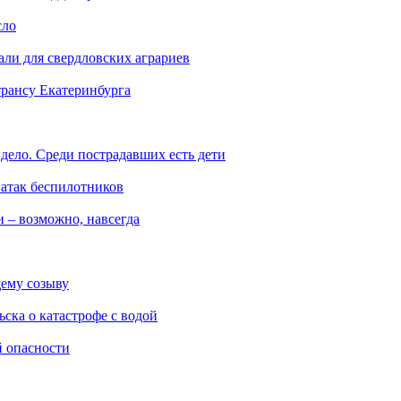
сло
али для свердловских аграриев
трансу Екатеринбурга
дело. Среди пострадавших есть дети
 атак беспилотников
 – возможно, навсегда
ему созыву
ска о катастрофе с водой
й опасности