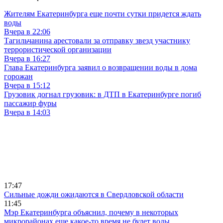
Жителям Екатеринбурга еще почти сутки придется ждать
воды
Вчера в 22:06
Тагильчанина арестовали за отправку звезд участнику
террористической организации
Вчера в 16:27
Глава Екатеринбурга заявил о возвращении воды в дома
горожан
Вчера в 15:12
Грузовик догнал грузовик: в ДТП в Екатеринбурге погиб
пассажир фуры
Вчера в 14:03
17:47
Сильные дожди ожидаются в Свердловской области
11:45
Мэр Екатеринбурга объяснил, почему в некоторых
микрорайонах еще какое-то время не будет воды