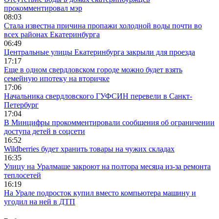
прокомментировал мэр
08:03
Стала известна причина пропажи холодной воды почти во
всех районах Екатеринбурга
06:49
Центральные улицы Екатеринбурга закрыли для проезда
17:17
Еще в одном свердловском городе можно будет взять
семейную ипотеку на вторичке
17:06
Начальника свердловского ГУФСИН перевели в Санкт-
Петербург
17:04
В Минцифры прокомментировали сообщения об ограничении
доступа детей в соцсети
16:52
Wildberries будет хранить товары на чужих складах
16:35
Улицу на Уралмаше закроют на полтора месяца из-за ремонта
теплосетей
16:19
На Урале подросток купил вместо компьютера машину и
угодил на ней в ДТП