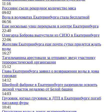
11:16
Россияне съели рекордное количество мяса
09:02
Вода в водоматах Екатеринбурга стала бесплатной
06:56
Еще несколько улиц перекрыли в центре Екатеринбурга
22:40
Олигарха Боброва выпустили из СИЗО в Екатеринбурге
22:06
Жителям Екатеринбурга еще почти сутки придется ждать
воды
16:27
Тагильчанина арестовали за отправку звезд участнику
террористической организации
15:12
Глава Екатеринбурга заявил о возвращении воды в дома
горожан
14:12
Швейной фабрике в Екатеринбурге разрешили освоить
лесной участок недалеко от Белой башни
14:03
Грузовик догнал грузовик: в ДТП в Екатеринбурге погиб
пассажир фуры
10:41
Отсутствие воды в домах екатеринбуржцев