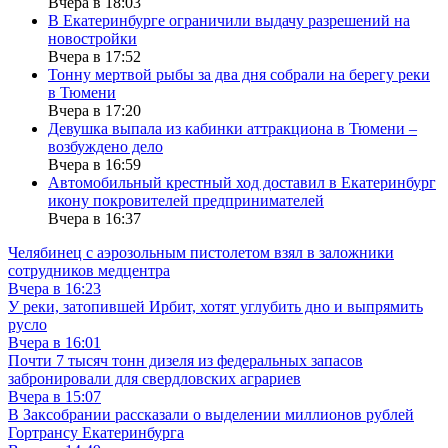
Вчера в 18:03
В Екатеринбурге ограничили выдачу разрешений на
новостройки
Вчера в 17:52
Тонну мертвой рыбы за два дня собрали на берегу реки
в Тюмени
Вчера в 17:20
Девушка выпала из кабинки аттракциона в Тюмени –
возбуждено дело
Вчера в 16:59
Автомобильный крестный ход доставил в Екатеринбург
икону покровителей предпринимателей
Вчера в 16:37
Челябинец с аэрозольным пистолетом взял в заложники
сотрудников медцентра
Вчера в 16:23
У реки, затопившей Ирбит, хотят углубить дно и выпрямить
русло
Вчера в 16:01
Почти 7 тысяч тонн дизеля из федеральных запасов
забронировали для свердловских аграриев
Вчера в 15:07
В Заксобрании рассказали о выделении миллионов рублей
Гортрансу Екатеринбурга