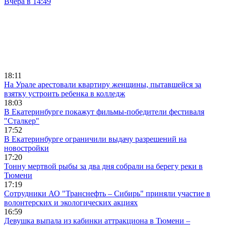
Вчера в 14:49
18:11
На Урале арестовали квартиру женщины, пытавшейся за
взятку устроить ребенка в колледж
18:03
В Екатеринбурге покажут фильмы-победители фестиваля
"Сталкер"
17:52
В Екатеринбурге ограничили выдачу разрешений на
новостройки
17:20
Тонну мертвой рыбы за два дня собрали на берегу реки в
Тюмени
17:19
Сотрудники АО "Транснефть – Сибирь" приняли участие в
волонтерских и экологических акциях
16:59
Девушка выпала из кабинки аттракциона в Тюмени –