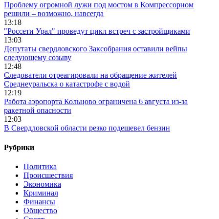
Проблему огромной лужи под мостом в Компрессорном
решили – возможно, навсегда
13:18
"Россети Урал" проведут цикл встреч с застройщиками
13:03
Депутаты свердловского Заксобрания оставили вейпы
следующему созыву
12:48
Следователи отреагировали на обращение жителей
Среднеуральска о катастрофе с водой
12:19
Работа аэропорта Кольцово ограничена 6 августа из-за
ракетной опасности
12:03
В Свердловской области резко подешевел бензин
Рубрики
Политика
Происшествия
Экономика
Криминал
Финансы
Общество