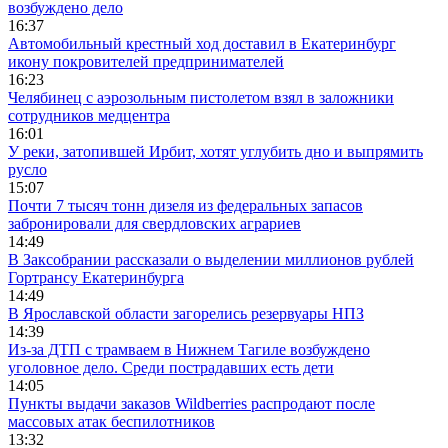
возбуждено дело
16:37
Автомобильный крестный ход доставил в Екатеринбург
икону покровителей предпринимателей
16:23
Челябинец с аэрозольным пистолетом взял в заложники
сотрудников медцентра
16:01
У реки, затопившей Ирбит, хотят углубить дно и выпрямить
русло
15:07
Почти 7 тысяч тонн дизеля из федеральных запасов
забронировали для свердловских аграриев
14:49
В Заксобрании рассказали о выделении миллионов рублей
Гортрансу Екатеринбурга
14:49
В Ярославской области загорелись резервуары НПЗ
14:39
Из-за ДТП с трамваем в Нижнем Тагиле возбуждено
уголовное дело. Среди пострадавших есть дети
14:05
Пункты выдачи заказов Wildberries распродают после
массовых атак беспилотников
13:32