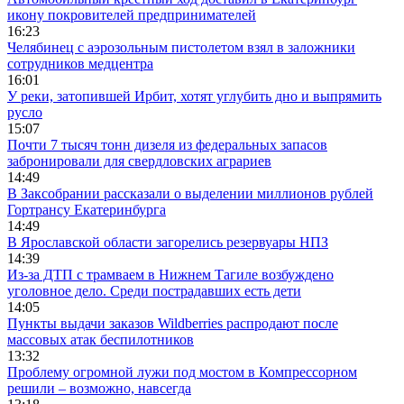
икону покровителей предпринимателей
16:23
Челябинец с аэрозольным пистолетом взял в заложники
сотрудников медцентра
16:01
У реки, затопившей Ирбит, хотят углубить дно и выпрямить
русло
15:07
Почти 7 тысяч тонн дизеля из федеральных запасов
забронировали для свердловских аграриев
14:49
В Заксобрании рассказали о выделении миллионов рублей
Гортрансу Екатеринбурга
14:49
В Ярославской области загорелись резервуары НПЗ
14:39
Из-за ДТП с трамваем в Нижнем Тагиле возбуждено
уголовное дело. Среди пострадавших есть дети
14:05
Пункты выдачи заказов Wildberries распродают после
массовых атак беспилотников
13:32
Проблему огромной лужи под мостом в Компрессорном
решили – возможно, навсегда