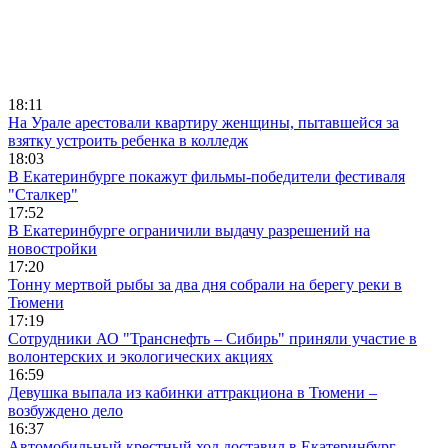
18:11
На Урале арестовали квартиру женщины, пытавшейся за
взятку устроить ребенка в колледж
18:03
В Екатеринбурге покажут фильмы-победители фестиваля
"Сталкер"
17:52
В Екатеринбурге ограничили выдачу разрешений на
новостройки
17:20
Тонну мертвой рыбы за два дня собрали на берегу реки в
Тюмени
17:19
Сотрудники АО "Транснефть – Сибирь" приняли участие в
волонтерских и экологических акциях
16:59
Девушка выпала из кабинки аттракциона в Тюмени –
возбуждено дело
16:37
Автомобильный крестный ход доставил в Екатеринбург