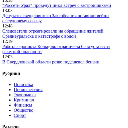
13:18
"Россети Урал" проведут цикл встреч с застройщиками
13:03
Депутаты свердловского Заксобрания оставили вейпы
следующему созыву
12:48
Следователи отреагировали на обращение жителей
Среднеуральска о катастрофе с водой
12:19
Работа аэропорта Кольцово ограничена 6 августа из-за
ракетной опасности
12:03
В Свердловской области резко подешевел бензин
Рубрики
Политика
Происшествия
Экономика
Криминал
Финансы
Общество
Спорт
Разделы