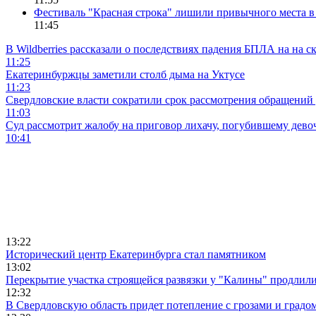
Фестиваль "Красная строка" лишили привычного места в
11:45
В Wildberries рассказали о последствиях падения БПЛА на на с
11:25
Екатеринбуржцы заметили столб дыма на Уктусе
11:23
Свердловские власти сократили срок рассмотрения обращени
11:03
Суд рассмотрит жалобу на приговор лихачу, погубившему девоч
10:41
13:22
Исторический центр Екатеринбурга стал памятником
13:02
Перекрытие участка строящейся развязки у "Калины" продлили
12:32
В Свердловскую область придет потепление с грозами и градо