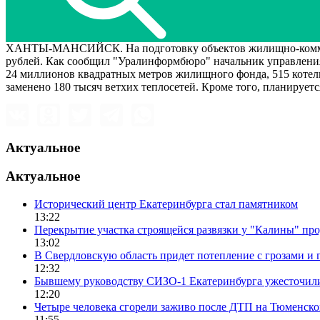
ХАНТЫ-МАНСИЙСК. На подготовку объектов жилищно-коммуналь
рублей. Как сообщил "Уралинформбюро" начальник управлени
24 миллионов квадратных метров жилищного фонда, 515 котельн
заменено 180 тысяч ветхих теплосетей. Кроме того, планирует
Актуальное
Актуальное
Исторический центр Екатеринбурга стал памятником
13:22
Перекрытие участка строящейся развязки у "Калины" пр
13:02
В Свердловскую область придет потепление с грозами и 
12:32
Бывшему руководству СИЗО-1 Екатеринбурга ужесточили
12:20
Четыре человека сгорели заживо после ДТП на Тюменско
11:55