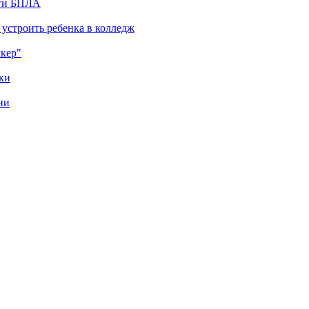
сти БПЛА
 устроить ребенка в колледж
лкер"
ки
ни