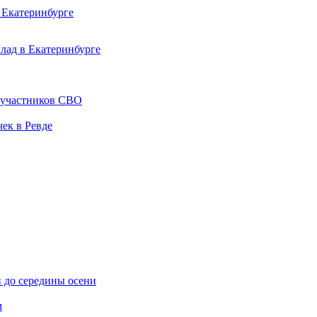
 Екатеринбурге
клад в Екатеринбурге
й участников СВО
ек в Ревде
 до середины осени
м