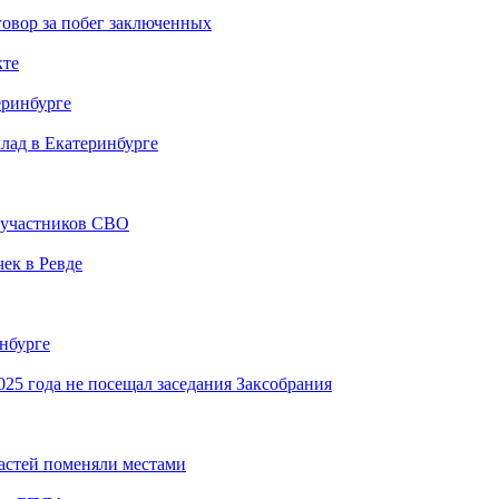
овор за побег заключенных
кте
еринбурге
клад в Екатеринбурге
й участников СВО
ек в Ревде
инбурге
25 года не посещал заседания Заксобрания
астей поменяли местами