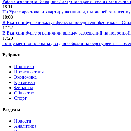
Работа аэропорта Кольцово 7 августа ограничена из-за опасно
18:11
На Урале арестовали квартиру женщины, пытавшейся за взятку
18:03
В Екатеринбурге покажут фильмы-победители фестиваля "Ста
17:52
В Екатеринбурге ограничили выдачу разрешений на новострой
17:20
Тонну мертвой рыбы за два дня собрали на берегу реки в Тюме
Рубрики
Политика
Происшествия
Экономика
Криминал
Финансы
Общество
Спорт
Разделы
Новости
Аналитика