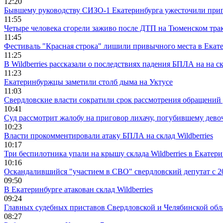
12:20
Бывшему руководству СИЗО-1 Екатеринбурга ужесточили приг
11:55
Четыре человека сгорели заживо после ДТП на Тюменском тра
11:45
Фестиваль "Красная строка" лишили привычного места в Екат
11:25
В Wildberries рассказали о последствиях падения БПЛА на на с
11:23
Екатеринбуржцы заметили столб дыма на Уктусе
11:03
Свердловские власти сократили срок рассмотрения обращени
10:41
Суд рассмотрит жалобу на приговор лихачу, погубившему девоч
10:23
Власти прокомментировали атаку БПЛА на склад Wildberries
10:17
Три беспилотника упали на крышу склада Wildberries в Екатер
10:16
Оскандалившийся "участием в СВО" свердловский депутат с 20
09:50
В Екатеринбурге атакован склад Wildberries
09:24
Главных судебных приставов Свердловской и Челябинской обл
08:27