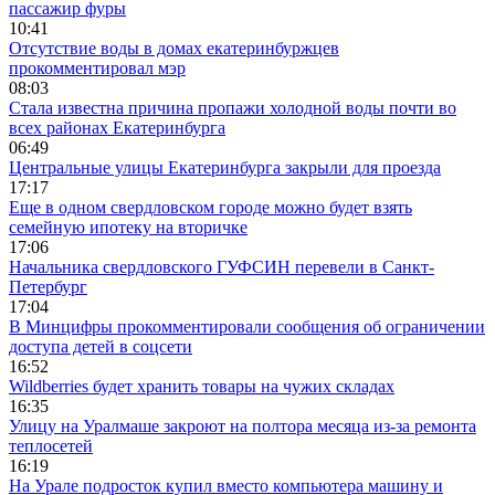
пассажир фуры
10:41
Отсутствие воды в домах екатеринбуржцев
прокомментировал мэр
08:03
Стала известна причина пропажи холодной воды почти во
всех районах Екатеринбурга
06:49
Центральные улицы Екатеринбурга закрыли для проезда
17:17
Еще в одном свердловском городе можно будет взять
семейную ипотеку на вторичке
17:06
Начальника свердловского ГУФСИН перевели в Санкт-
Петербург
17:04
В Минцифры прокомментировали сообщения об ограничении
доступа детей в соцсети
16:52
Wildberries будет хранить товары на чужих складах
16:35
Улицу на Уралмаше закроют на полтора месяца из-за ремонта
теплосетей
16:19
На Урале подросток купил вместо компьютера машину и