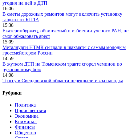
угодил на ней в ДТП
16:06
В сметы дорожных ремонтов могут включить установку
защиты от БПЛА
15:38
Екатеринбуржец, обвиняемый в избиении ученого РАН, не
смог обжаловать арест
15:09
Металлурги НТМК сыграли в шахматы с самым молодым
гроссмейстером России
14:59
В жутком ДТП на Тюменском тракте сгорел чемпион по
рукопашному бою
14:08
Трассу в Свердловской области перекрыли из-за паводка
Рубрики
Политика
Происшествия
Экономика
Криминал
Финансы
Общество