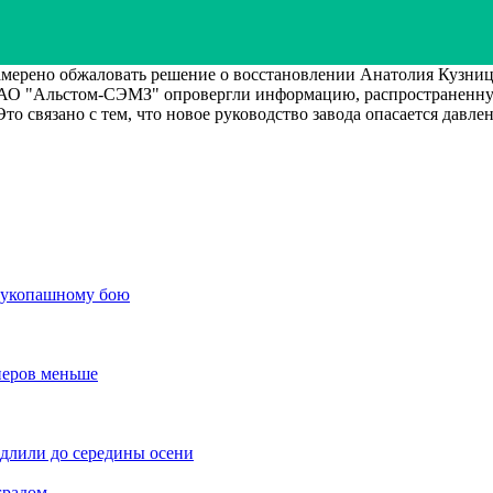
рено обжаловать решение о восстановлении Анатолия Кузницы
 ЗАО "Альстом-СЭМЗ" опровергли информацию, распространенную
то связано с тем, что новое руководство завода опасается давл
 рукопашному бою
неров меньше
одлили до середины осени
градом