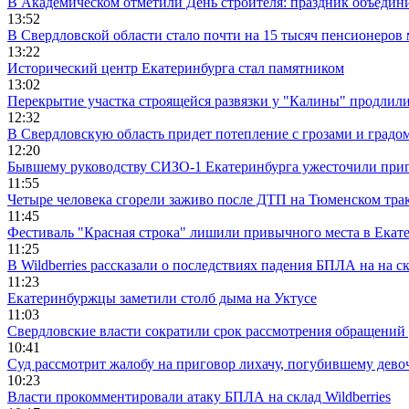
В Академическом отметили День строителя: праздник объедин
13:52
В Свердловской области стало почти на 15 тысяч пенсионеров
13:22
Исторический центр Екатеринбурга стал памятником
13:02
Перекрытие участка строящейся развязки у "Калины" продлили
12:32
В Свердловскую область придет потепление с грозами и градо
12:20
Бывшему руководству СИЗО-1 Екатеринбурга ужесточили приг
11:55
Четыре человека сгорели заживо после ДТП на Тюменском тра
11:45
Фестиваль "Красная строка" лишили привычного места в Екат
11:25
В Wildberries рассказали о последствиях падения БПЛА на на с
11:23
Екатеринбуржцы заметили столб дыма на Уктусе
11:03
Свердловские власти сократили срок рассмотрения обращени
10:41
Суд рассмотрит жалобу на приговор лихачу, погубившему девоч
10:23
Власти прокомментировали атаку БПЛА на склад Wildberries