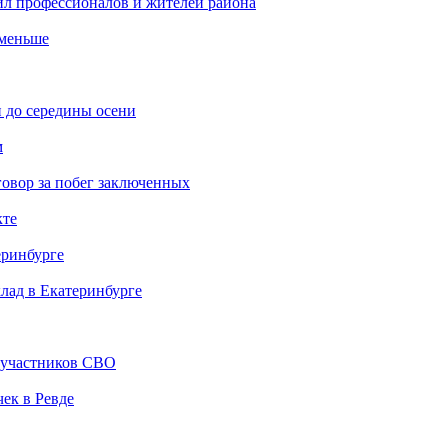
ил профессионалов и жителей района
 меньше
 до середины осени
м
овор за побег заключенных
кте
еринбурге
клад в Екатеринбурге
й участников СВО
ек в Ревде