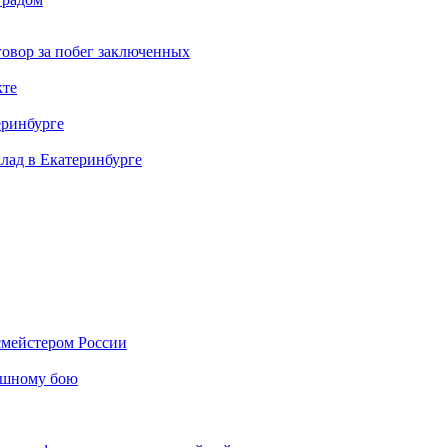
овор за побег заключенных
кте
еринбурге
клад в Екатеринбурге
мейстером России
ашному бою