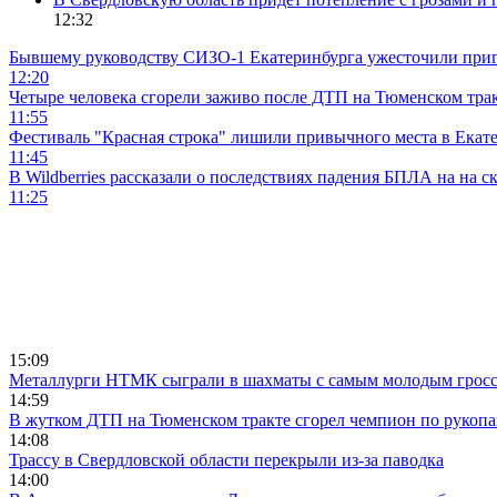
12:32
Бывшему руководству СИЗО-1 Екатеринбурга ужесточили приг
12:20
Четыре человека сгорели заживо после ДТП на Тюменском тра
11:55
Фестиваль "Красная строка" лишили привычного места в Екат
11:45
В Wildberries рассказали о последствиях падения БПЛА на на с
11:25
15:09
Металлурги НТМК сыграли в шахматы с самым молодым гросс
14:59
В жутком ДТП на Тюменском тракте сгорел чемпион по рукоп
14:08
Трассу в Свердловской области перекрыли из-за паводка
14:00