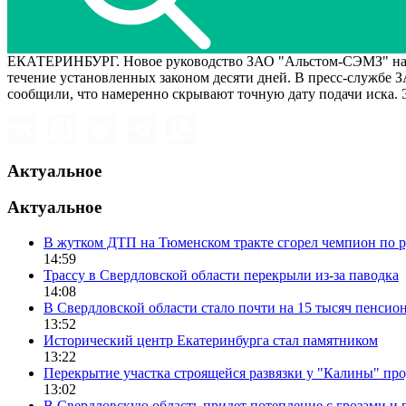
ЕКАТЕРИНБУРГ. Новое руководство ЗАО "Альстом-СЭМЗ" наме
течение установленных законом десяти дней. В пресс-службе
сообщили, что намеренно скрывают точную дату подачи иска. Э
Актуальное
Актуальное
В жутком ДТП на Тюменском тракте сгорел чемпион по
14:59
Трассу в Свердловской области перекрыли из-за паводка
14:08
В Свердловской области стало почти на 15 тысяч пенсио
13:52
Исторический центр Екатеринбурга стал памятником
13:22
Перекрытие участка строящейся развязки у "Калины" пр
13:02
В Свердловскую область придет потепление с грозами и 