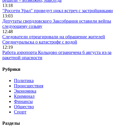
решили – возможно, навсегда
13:18
"Россети Урал" проведут цикл встреч с застройщиками
13:03
Депутаты свердловского Заксобрания оставили вейпы
следующему созыву
12:48
Следователи отреагировали на обращение жителей
Среднеуральска о катастрофе с водой
12:19
Работа аэропорта Кольцово ограничена 6 августа из-за
ракетной опасности
Рубрики
Политика
Происшествия
Экономика
Криминал
Финансы
Общество
Спорт
Разделы