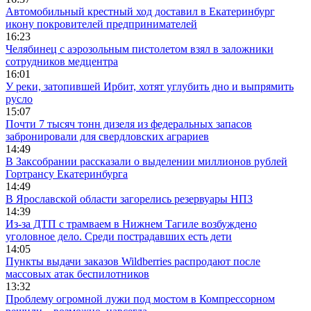
Автомобильный крестный ход доставил в Екатеринбург
икону покровителей предпринимателей
16:23
Челябинец с аэрозольным пистолетом взял в заложники
сотрудников медцентра
16:01
У реки, затопившей Ирбит, хотят углубить дно и выпрямить
русло
15:07
Почти 7 тысяч тонн дизеля из федеральных запасов
забронировали для свердловских аграриев
14:49
В Заксобрании рассказали о выделении миллионов рублей
Гортрансу Екатеринбурга
14:49
В Ярославской области загорелись резервуары НПЗ
14:39
Из-за ДТП с трамваем в Нижнем Тагиле возбуждено
уголовное дело. Среди пострадавших есть дети
14:05
Пункты выдачи заказов Wildberries распродают после
массовых атак беспилотников
13:32
Проблему огромной лужи под мостом в Компрессорном