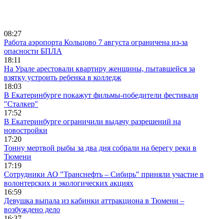
08:27
Работа аэропорта Кольцово 7 августа ограничена из-за
опасности БПЛА
18:11
На Урале арестовали квартиру женщины, пытавшейся за
взятку устроить ребенка в колледж
18:03
В Екатеринбурге покажут фильмы-победители фестиваля
"Сталкер"
17:52
В Екатеринбурге ограничили выдачу разрешений на
новостройки
17:20
Тонну мертвой рыбы за два дня собрали на берегу реки в
Тюмени
17:19
Сотрудники АО "Транснефть – Сибирь" приняли участие в
волонтерских и экологических акциях
16:59
Девушка выпала из кабинки аттракциона в Тюмени –
возбуждено дело
16:37