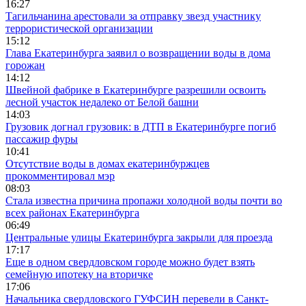
16:27
Тагильчанина арестовали за отправку звезд участнику
террористической организации
15:12
Глава Екатеринбурга заявил о возвращении воды в дома
горожан
14:12
Швейной фабрике в Екатеринбурге разрешили освоить
лесной участок недалеко от Белой башни
14:03
Грузовик догнал грузовик: в ДТП в Екатеринбурге погиб
пассажир фуры
10:41
Отсутствие воды в домах екатеринбуржцев
прокомментировал мэр
08:03
Стала известна причина пропажи холодной воды почти во
всех районах Екатеринбурга
06:49
Центральные улицы Екатеринбурга закрыли для проезда
17:17
Еще в одном свердловском городе можно будет взять
семейную ипотеку на вторичке
17:06
Начальника свердловского ГУФСИН перевели в Санкт-