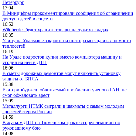
Петербург
17:04
В Минцифры прокомментировали сообщения об ограничении
доступа детей в соцсети
16:52
Wildberries будет хранить товары на чужих складах
16:35
Улицу на Уралмаше закроют на полтора месяца из-за ремонта
теплосетей
16:19
На Урале подросток купил вместо компьютера машину и
угодил на ней в ДТП
16:06
В сметы дорожных ремонтов могут включить установку
защиты от БПЛА
15:38
Екатеринбуржец, обвиняемый в избиении ученого РАН, не
смог обжаловать арест
15:09
Металлурги НТМК сыграли в шахматы с самым молодым
гроссмейстером России
14:59
В жутком ДТП на Тюменском тракте сгорел чемпион по
рукопашному бою
14:08