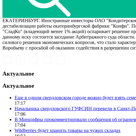
ЕКАТЕРИНБУРГ. Иностранные инвесторы ОАО "Кондитерское об
дестабилизации работы екатеринбургской фабрики "Конфи"
"СладКо" (владеющий менее 1% акций) оспаривает решение про
данному иску состоится заседание Арбитражного суда области
силового решения экономических вопросов, что стало характ
Воробьеву с просьбой об оказании содействия в разрешении си
Актуальное
Актуальное
Еще в одном свердловском городе можно будет взять сем
17:17
Начальника свердловского ГУФСИН перевели в Санкт-П
17:06
В Минцифры прокомментировали сообщения об ограничен
17:04
Wildberries будет хранить товары на чужих складах
16:52