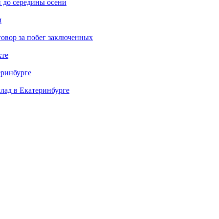
 до середины осени
м
овор за побег заключенных
кте
еринбурге
клад в Екатеринбурге