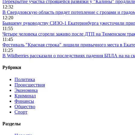
Перекрытие участка строящейся развязки у "Калины" продлили
12:32
В Свердловскую область придет потепление с грозами и градо
12:20
Бывшему руководству СИЗО-1 Екатеринбурга ужесточили приг
11:55
Четыре человека сгорели заживо после ДТП на Тюменском тра
11:45
Фестиваль "Красная строка" лишили привычного места в Екат
11:25
В Wildberries рассказали о последствиях падения БПЛА на на с
Рубрики
Политика
Происшествия
Экономика
Криминал
Финансы
Общество
Спорт
Разделы