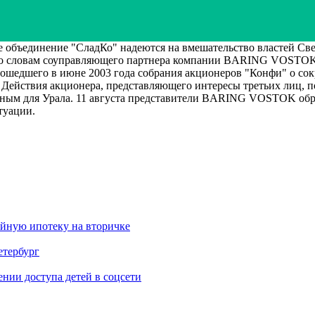
ъединение "СладКо" надеются на вмешательство властей Свер
. По словам соуправляющего партнера компании BARING VOST
шедшего в июне 2003 года собрания акционеров "Конфи" о сокр
. Действия акционера, представляющего интересы третьих лиц, 
ерным для Урала. 11 августа представители BARING VOSTOK обр
туации.
ейную ипотеку на вторичке
етербург
ии доступа детей в соцсети