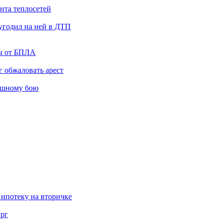
нта теплосетей
угодил на ней в ДТП
ты от БПЛА
 обжаловать арест
ашному бою
 ипотеку на вторичке
ург