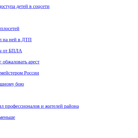
ступа детей в соцсети
еплосетей
л на ней в ДТП
ты от БПЛА
 обжаловать арест
мейстером России
ашному бою
ил профессионалов и жителей района
 меньше