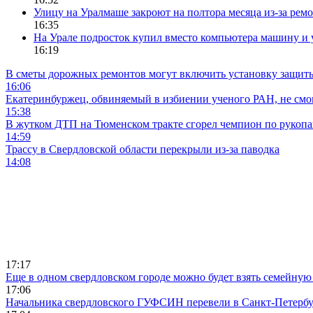
Улицу на Уралмаше закроют на полтора месяца из-за ремо
16:35
На Урале подросток купил вместо компьютера машину и 
16:19
В сметы дорожных ремонтов могут включить установку защи
16:06
Екатеринбуржец, обвиняемый в избиении ученого РАН, не смог
15:38
В жутком ДТП на Тюменском тракте сгорел чемпион по рукоп
14:59
Трассу в Свердловской области перекрыли из-за паводка
14:08
17:17
Еще в одном свердловском городе можно будет взять семейную
17:06
Начальника свердловского ГУФСИН перевели в Санкт-Петерб