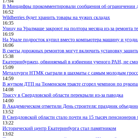
17:04
В Минцифры прокомментировали сообщения об ограничении до
16:52
Wildberries будет хранить товары на чужих складах
16:35
Улицу на Уралмаше закроют на полтора месяца из-за ремонта т
16:19
На Урале подросток купил вместо компьютера машину и угоди
16:06
В сметы дорожных ремонтов могут включить установку защи
15:38
Екатеринбуржец, обвиняемый в избиении ученого РАН, не смог
15:09
Металлурги НТМК сыграли в шахматы с самым молодым гросс
14:59
В жутком ДТП на Тюменском тракте сгорел чемпион по рукоп
14:08
Трассу в Свердловской области перекрыли из-за паводка
14:00
В Академическом отметили День строителя: праздник объедин
13:52
В Свердловской области стало почти на 15 тысяч пенсионеров
13:22
Исторический центр Екатеринбурга стал памятником
13:02