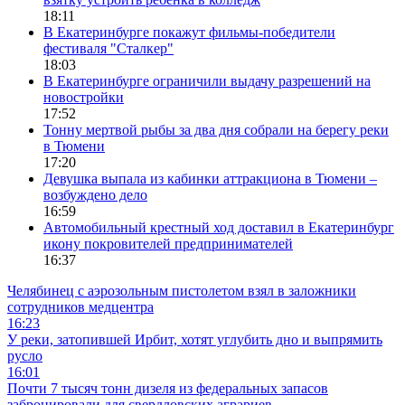
18:11
В Екатеринбурге покажут фильмы-победители
фестиваля "Сталкер"
18:03
В Екатеринбурге ограничили выдачу разрешений на
новостройки
17:52
Тонну мертвой рыбы за два дня собрали на берегу реки
в Тюмени
17:20
Девушка выпала из кабинки аттракциона в Тюмени –
возбуждено дело
16:59
Автомобильный крестный ход доставил в Екатеринбург
икону покровителей предпринимателей
16:37
Челябинец с аэрозольным пистолетом взял в заложники
сотрудников медцентра
16:23
У реки, затопившей Ирбит, хотят углубить дно и выпрямить
русло
16:01
Почти 7 тысяч тонн дизеля из федеральных запасов
забронировали для свердловских аграриев