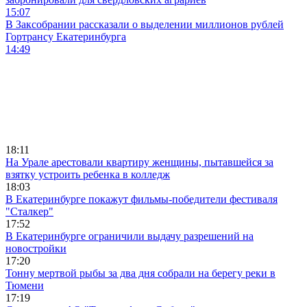
15:07
В Заксобрании рассказали о выделении миллионов рублей
Гортрансу Екатеринбурга
14:49
18:11
На Урале арестовали квартиру женщины, пытавшейся за
взятку устроить ребенка в колледж
18:03
В Екатеринбурге покажут фильмы-победители фестиваля
"Сталкер"
17:52
В Екатеринбурге ограничили выдачу разрешений на
новостройки
17:20
Тонну мертвой рыбы за два дня собрали на берегу реки в
Тюмени
17:19