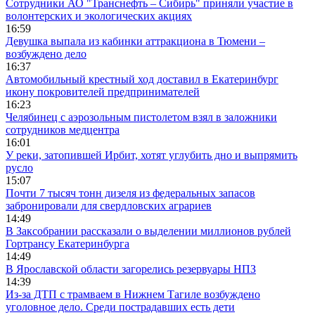
Сотрудники АО "Транснефть – Сибирь" приняли участие в
волонтерских и экологических акциях
16:59
Девушка выпала из кабинки аттракциона в Тюмени –
возбуждено дело
16:37
Автомобильный крестный ход доставил в Екатеринбург
икону покровителей предпринимателей
16:23
Челябинец с аэрозольным пистолетом взял в заложники
сотрудников медцентра
16:01
У реки, затопившей Ирбит, хотят углубить дно и выпрямить
русло
15:07
Почти 7 тысяч тонн дизеля из федеральных запасов
забронировали для свердловских аграриев
14:49
В Заксобрании рассказали о выделении миллионов рублей
Гортрансу Екатеринбурга
14:49
В Ярославской области загорелись резервуары НПЗ
14:39
Из-за ДТП с трамваем в Нижнем Тагиле возбуждено
уголовное дело. Среди пострадавших есть дети