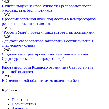
14:05
Пункты выдачи заказов Wildberries распродают после
массовых атак беспилотников
13:32
Проблему огромной лужи под мостом в Компрессорном
решили – возможно, навсегда
13:18
"Россети Урал" проведут цикл встреч с застройщиками
13:03
Депутаты свердловского Заксобрания оставили вейпы
следующему созыву
12:48
Следователи отреагировали на обращение жителей
Среднеуральска о катастрофе с водой
12:19
Работа аэропорта Кольцово ограничена 6 августа из-за
ракетной опасности
12:03
В Свердловской области резко подешевел бензин
Рубрики
Политика
Происшествия
Экономика