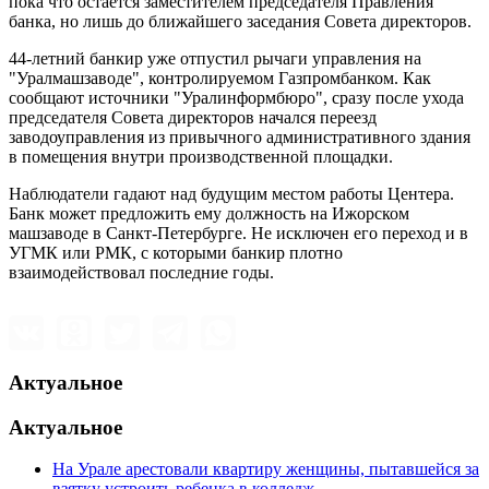
пока что остается заместителем председателя Правления
банка, но лишь до ближайшего заседания Совета директоров.
44-летний банкир уже отпустил рычаги управления на
"Уралмашзаводе", контролируемом Газпромбанком. Как
сообщают источники "Уралинформбюро", сразу после ухода
председателя Совета директоров начался переезд
заводоуправления из привычного административного здания
в помещения внутри производственной площадки.
Наблюдатели гадают над будущим местом работы Центера.
Банк может предложить ему должность на Ижорском
машзаводе в Санкт-Петербурге. Не исключен его переход и в
УГМК или РМК, с которыми банкир плотно
взаимодействовал последние годы.
Актуальное
Актуальное
На Урале арестовали квартиру женщины, пытавшейся за
взятку устроить ребенка в колледж