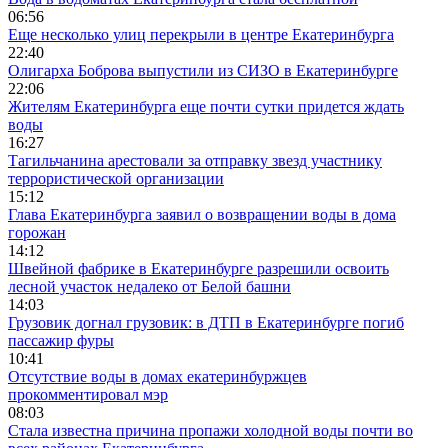
06:56
Еще несколько улиц перекрыли в центре Екатеринбурга
22:40
Олигарха Боброва выпустили из СИЗО в Екатеринбурге
22:06
Жителям Екатеринбурга еще почти сутки придется ждать
воды
16:27
Тагильчанина арестовали за отправку звезд участнику
террористической организации
15:12
Глава Екатеринбурга заявил о возвращении воды в дома
горожан
14:12
Швейной фабрике в Екатеринбурге разрешили освоить
лесной участок недалеко от Белой башни
14:03
Грузовик догнал грузовик: в ДТП в Екатеринбурге погиб
пассажир фуры
10:41
Отсутствие воды в домах екатеринбуржцев
прокомментировал мэр
08:03
Стала известна причина пропажи холодной воды почти во