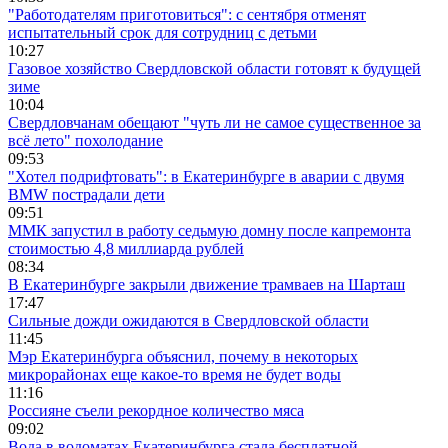
"Работодателям приготовиться": с сентября отменят
испытательный срок для сотрудниц с детьми
10:27
Газовое хозяйство Свердловской области готовят к будущей
зиме
10:04
Свердловчанам обещают "чуть ли не самое существенное за
всё лето" похолодание
09:53
"Хотел подрифтовать": в Екатеринбурге в аварии с двумя
BMW пострадали дети
09:51
ММК запустил в работу седьмую домну после капремонта
стоимостью 4,8 миллиарда рублей
08:34
В Екатеринбурге закрыли движение трамваев на Шарташ
17:47
Сильные дожди ожидаются в Свердловской области
11:45
Мэр Екатеринбурга объяснил, почему в некоторых
микрорайонах еще какое-то время не будет воды
11:16
Россияне съели рекордное количество мяса
09:02
Вода в водоматах Екатеринбурга стала бесплатной