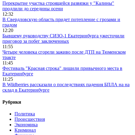
Перекрытие участка строящейся развязки у "Калины"
продлили до середины осени
12:32
В Свердловскую область придет потепление с грозами и
градом
12:20
Бывшему руководству СИЗО-1 Екатеринбурга ужесточили
приговор за побег заключенных
11:55
Четыре человека сгорели заживо после ДТП на Тюменском
тракте
11:45
Фестиваль "Красная строка" лишили привычного места в
Екатеринбурге
11:25
В Wildberries рассказали о последствиях падения БПЛА на на
склад в Екатеринбурге
Рубрики
Политика
Происшествия
Экономика
Криминал