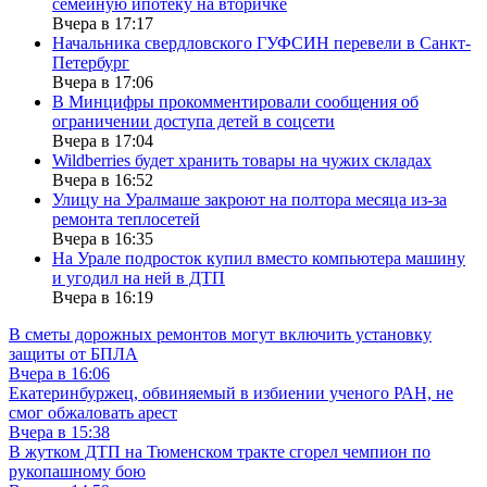
семейную ипотеку на вторичке
Вчера в 17:17
Начальника свердловского ГУФСИН перевели в Санкт-
Петербург
Вчера в 17:06
В Минцифры прокомментировали сообщения об
ограничении доступа детей в соцсети
Вчера в 17:04
Wildberries будет хранить товары на чужих складах
Вчера в 16:52
Улицу на Уралмаше закроют на полтора месяца из-за
ремонта теплосетей
Вчера в 16:35
На Урале подросток купил вместо компьютера машину
и угодил на ней в ДТП
Вчера в 16:19
В сметы дорожных ремонтов могут включить установку
защиты от БПЛА
Вчера в 16:06
Екатеринбуржец, обвиняемый в избиении ученого РАН, не
смог обжаловать арест
Вчера в 15:38
В жутком ДТП на Тюменском тракте сгорел чемпион по
рукопашному бою