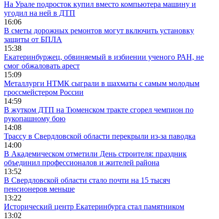
На Урале подросток купил вместо компьютера машину и
угодил на ней в ДТП
16:06
В сметы дорожных ремонтов могут включить установку
защиты от БПЛА
15:38
Екатеринбуржец, обвиняемый в избиении ученого РАН, не
смог обжаловать арест
15:09
Металлурги НТМК сыграли в шахматы с самым молодым
гроссмейстером России
14:59
В жутком ДТП на Тюменском тракте сгорел чемпион по
рукопашному бою
14:08
Трассу в Свердловской области перекрыли из-за паводка
14:00
В Академическом отметили День строителя: праздник
объединил профессионалов и жителей района
13:52
В Свердловской области стало почти на 15 тысяч
пенсионеров меньше
13:22
Исторический центр Екатеринбурга стал памятником
13:02