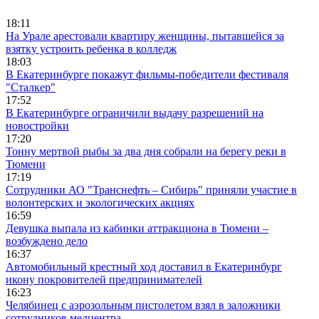
18:11
На Урале арестовали квартиру женщины, пытавшейся за
взятку устроить ребенка в колледж
18:03
В Екатеринбурге покажут фильмы-победители фестиваля
"Сталкер"
17:52
В Екатеринбурге ограничили выдачу разрешений на
новостройки
17:20
Тонну мертвой рыбы за два дня собрали на берегу реки в
Тюмени
17:19
Сотрудники АО "Транснефть – Сибирь" приняли участие в
волонтерских и экологических акциях
16:59
Девушка выпала из кабинки аттракциона в Тюмени –
возбуждено дело
16:37
Автомобильный крестный ход доставил в Екатеринбург
икону покровителей предпринимателей
16:23
Челябинец с аэрозольным пистолетом взял в заложники
сотрудников медцентра