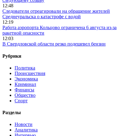
следующему созыву
12:48
Следователи отреагировали на обращение жителей
Среднеуральска о катастрофе с водой
12:19
Работа аэропорта Кольцово ограничена 6 августа из-за
ракетной опасности
12:03
В Свердловской области резко подешевел бензин
Рубрики
Политика
Происшествия
Экономика
Криминал
Финансы
Общество
Спорт
Разделы
Новости
Аналитика
Интервью