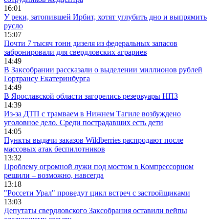
16:01
У реки, затопившей Ирбит, хотят углубить дно и выпрямить
русло
15:07
Почти 7 тысяч тонн дизеля из федеральных запасов
забронировали для свердловских аграриев
14:49
В Заксобрании рассказали о выделении миллионов рублей
Гортрансу Екатеринбурга
14:49
В Ярославской области загорелись резервуары НПЗ
14:39
Из-за ДТП с трамваем в Нижнем Тагиле возбуждено
уголовное дело. Среди пострадавших есть дети
14:05
Пункты выдачи заказов Wildberries распродают после
массовых атак беспилотников
13:32
Проблему огромной лужи под мостом в Компрессорном
решили – возможно, навсегда
13:18
"Россети Урал" проведут цикл встреч с застройщиками
13:03
Депутаты свердловского Заксобрания оставили вейпы