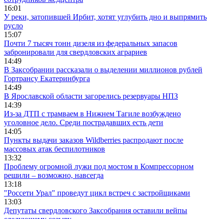
16:01
У реки, затопившей Ирбит, хотят углубить дно и выпрямить
русло
15:07
Почти 7 тысяч тонн дизеля из федеральных запасов
забронировали для свердловских аграриев
14:49
В Заксобрании рассказали о выделении миллионов рублей
Гортрансу Екатеринбурга
14:49
В Ярославской области загорелись резервуары НПЗ
14:39
Из-за ДТП с трамваем в Нижнем Тагиле возбуждено
уголовное дело. Среди пострадавших есть дети
14:05
Пункты выдачи заказов Wildberries распродают после
массовых атак беспилотников
13:32
Проблему огромной лужи под мостом в Компрессорном
решили – возможно, навсегда
13:18
"Россети Урал" проведут цикл встреч с застройщиками
13:03
Депутаты свердловского Заксобрания оставили вейпы