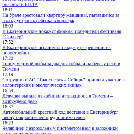
опасности БПЛА
18:11
На Урале арестовали квартиру женщины, пытавшейся за
взятку устроить ребенка в колледж
18:03
В Екатеринбурге покажут фильмы-победители фестиваля
"Сталкер"
17:52
В Екатеринбурге ограничили выдачу разрешений на
новостройки
17:20
Тонну мертвой рыбы за два дня собрали на берегу реки в
Тюмени
17:19
Сотрудники АО "Транснефть – Сибирь" приняли участие в
волонтерских и экологических акциях
16:59
Девушка выпала из кабинки аттракциона в Тюмени –
возбуждено дело
16:37
Автомобильный крестный ход доставил в Екатеринбург
икону покровителей предпринимателей
16:23
Челябинец с аэрозольным пистолетом взял в заложники
сотрудников медцентра