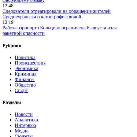
следующему созыву
12:48
Следователи отреагировали на обращение жителей
Среднеуральска о катастрофе с водой
12:19
Работа аэропорта Кольцово ограничена 6 августа из-за
ракетной опасности
Рубрики
Политика
Происшествия
Экономика
Криминал
Финансы
Общество
Спорт
Разделы
Новости
Аналитика
Интервью
Медиа
Сюжеты