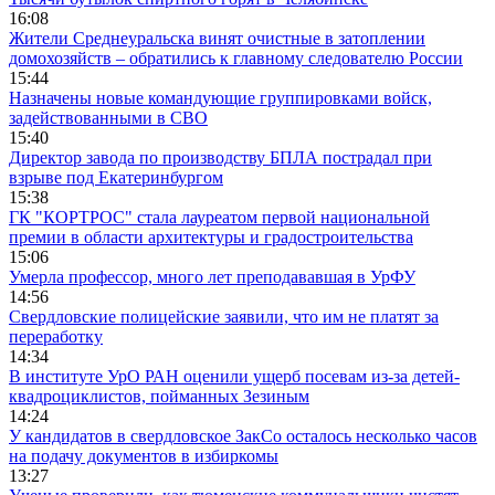
16:08
Жители Среднеуральска винят очистные в затоплении
домохозяйств – обратились к главному следователю России
15:44
Назначены новые командующие группировками войск,
задействованными в СВО
15:40
Директор завода по производству БПЛА пострадал при
взрыве под Екатеринбургом
15:38
ГК "КОРТРОС" стала лауреатом первой национальной
премии в области архитектуры и градостроительства
15:06
Умерла профессор, много лет преподававшая в УрФУ
14:56
Свердловские полицейские заявили, что им не платят за
переработку
14:34
В институте УрО РАН оценили ущерб посевам из-за детей-
квадроциклистов, пойманных Зезиным
14:24
У кандидатов в свердловское ЗакСо осталось несколько часов
на подачу документов в избиркомы
13:27