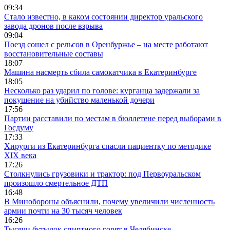
09:34
Стало известно, в каком состоянии директор уральского
завода дронов после взрыва
09:04
Поезд сошел с рельсов в Оренбуржье – на месте работают
восстановительные составы
18:07
Машина насмерть сбила самокатчика в Екатеринбурге
18:05
Несколько раз ударил по голове: курганца задержали за
покушение на убийство маленькой дочери
17:56
Партии расставили по местам в бюллетене перед выборами в
Госдуму
17:33
Хирурги из Екатеринбурга спасли пациентку по методике
XIX века
17:26
Столкнулись грузовики и трактор: под Первоуральском
произошло смертельное ДТП
16:48
В Минобороны объяснили, почему увеличили численность
армии почти на 30 тысяч человек
16:26
Тысячи бутылок спиртного горят в Челябинске