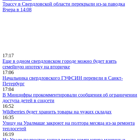
Трассу в Свердловской области перекрыли из-за паводка
Вчера в 14:08
17:17
Еще в одном свердловском городе можно будет взять
семейную ипотеку на вторичке
17:06
Начальника свердловского ГУФСИН перевели в Санкт-
Петербург
17:04
В Минцифры прокомментировали сообщения об ограничении
доступа детей в соцсети
16:52
Wildberries будет хранить товары на чужих складах
16:35
Улицу на Уралмаше закроют на полтора месяца из-за ремонта
теплосетей
16:19
На Урале подросток купил вместо компьютера машину и