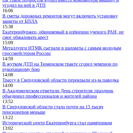
угодил на ней в ДТП
16:06
В сметы дорожных ремонтов могут включить установку
защиты от БПЛА
15:38
Екатеринбуржец, обвиняемый в избиении ученого РАН, не
смог обжаловать арест
15:09
Металлурги НТМК сыграли в шахматы с самым молодым
гроссмейстером России
14:59
В жутком ДТП на Тюменском тракте сгорел чемпион по
рукопашному бою
14:08
Трассу в Свердловской области перекрыли из-за паводка
14:00
В Академическом отметили День строителя: праздник
объединил профессионалов и жителей района
13:52
В Свердловской области стало почти на 15 тысяч
пенсионеров меньше
13:22
Исторический центр Екатеринбурга стал памятником
13:02