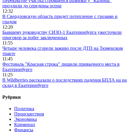
Перекрытие участка строящейся развязки у "Калины"
продлили до середины осени
12:32
В Свердловскую область придет потепление с грозами и
градом
12:20
Бывшему руководству СИЗО-1 Екатеринбурга ужесточили
приговор за побег заключенных
11:55
Четыре человека сгорели заживо после ДТП на Тюменском
тракте
11:45
Фестиваль "Красная строка" лишили привычного места в
Екатеринбурге
11:25
В Wildberries рассказали о последствиях падения БПЛА на на
склад в Екатеринбурге
Рубрики
Политика
Происшествия
Экономика
Криминал
Финансы