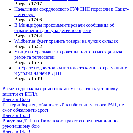
Вчера в 17:17
Начальника свердловского ГУФСИН перевели в Санкт-
Петербург
Вчера в 17:06
В Минцифры прокомментировали сообщения об
ограничении доступа детей в соцсети
Вчера в 17:04
Wildberries будет хранить товары на чужих складах
Вчера в 16:52
Улицу на Уралмаше закроют на полтора месяца из-за
ремонта теплосетей
Вчера в 16:35
На Урале подросток купил вместо компьютера машину
и угодил на ней в ДТП
Вчера в 16:19
В сметы дорожных ремонтов могут включить установку
защиты от БПЛА
Вчера в 16:06
Екатеринбуржец, обвиняемый в избиении ученого РАН, не
смог обжаловать арест
Вчера в 15:38
В жутком ДТП на Тюменском тракте сгорел чемпион по
рукопашному бою
Вчера в 14:59