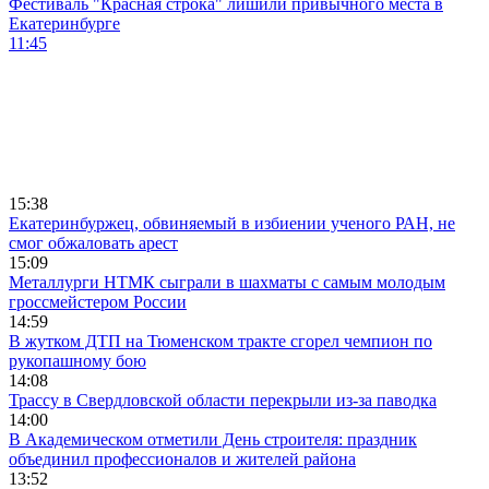
Фестиваль "Красная строка" лишили привычного места в
Екатеринбурге
11:45
15:38
Екатеринбуржец, обвиняемый в избиении ученого РАН, не
смог обжаловать арест
15:09
Металлурги НТМК сыграли в шахматы с самым молодым
гроссмейстером России
14:59
В жутком ДТП на Тюменском тракте сгорел чемпион по
рукопашному бою
14:08
Трассу в Свердловской области перекрыли из-за паводка
14:00
В Академическом отметили День строителя: праздник
объединил профессионалов и жителей района
13:52