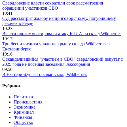
Свердловские власти сократили срок рассмотрения
обращений участников СВО
10:41
Суд рассмотрит жалобу на приговор лихачу, погубившему
девочек в Ревде
10:23
Власти прокомментировали атаку БПЛА на склад Wildberries
10:17
Три беспилотника упали на крышу склада Wildberries в
Екатеринбурге
10:16
Оскандалившийся "участием в СВО" свердловский депутат с
2025 года не посещал заседания Заксобрания
09:50
В Екатеринбурге атакован склад Wildberries
Рубрики
Политика
Происшествия
Экономика
Криминал
Финансы
Общество