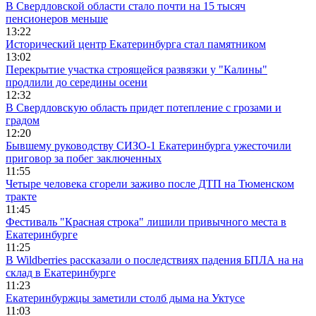
В Свердловской области стало почти на 15 тысяч
пенсионеров меньше
13:22
Исторический центр Екатеринбурга стал памятником
13:02
Перекрытие участка строящейся развязки у "Калины"
продлили до середины осени
12:32
В Свердловскую область придет потепление с грозами и
градом
12:20
Бывшему руководству СИЗО-1 Екатеринбурга ужесточили
приговор за побег заключенных
11:55
Четыре человека сгорели заживо после ДТП на Тюменском
тракте
11:45
Фестиваль "Красная строка" лишили привычного места в
Екатеринбурге
11:25
В Wildberries рассказали о последствиях падения БПЛА на на
склад в Екатеринбурге
11:23
Екатеринбуржцы заметили столб дыма на Уктусе
11:03