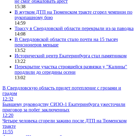
не смог обжаловать арест
15:38
В жутком ДТП на Тюменском тракте сгорел чемпион по
рукопашному бою
14:59
Трассу в Свердловской области перекрыли из-за паводка
14:08
В Свердловской области стало почти на 15 тысяч
пенсионеров меньше
13:52
Исторический центр Екатеринбурга стал памятником
13:22
Перекрытие участка строящейся развязки у "Калины"
продлили до середины осени
13:02
В Свердловскую область придет потепление с грозами и
градом
12:32
Бывшему руководству СИЗО-1 Екатеринбурга ужесточили
приговор за побег заключенных
12:20
Четыре человека сгорели заживо после ДТП на Тюменском
тракте
11:55