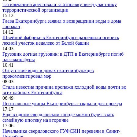
Тагильчанина арестовали за отправку звезд участнику
террористической организации
15:12
Глава Екатеринбурга заявил о возвращении воды в дома
горожан
14:12
Швейной фабрике в Екатеринбурге разрешили освоить
лесной участок недалеко от Белой башни
14:03
Грузовик догнал грузовик: в ДТП в Екатеринбурге погиб
пассажир фуры
10:41
Отсутствие воды в домах екатеринбуржцев
прокомментировал мэр
08:03
Стала известна причина пропажи холодной воды почти во
всех районах Екатеринбурга
06:49
Центральные улицы Екатеринбурга закрыли для проезда
17:17
Еще в одном свердловском городе можно будет взять
семейную ипотеку на вторичке
17:06
Начальника свердловского ГУФСИН перевели в Санкт-
Петербург