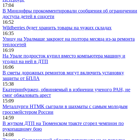
17:04
В Минцифры прокомментировали сообщения об ограничении
доступа детей в соцсети
16:52
Wildberries будет хранить товары на чужих складах
16:35
Улицу на Уралмаше закроют на полтора месяца из-за ремонта
теплосетей
16:19
На Урале подросток купил вместо компьютера машину и
угодил на ней в ДТП
16:06
В сметы дорожных ремонтов могут включить установку
защиты от БПЛА
15:38
Екатеринбуржец, обвиняемый в избиении ученого РАН, не
смог обжаловать арест
15:09
Металлурги НТМК сыграли в шахматы с самым молодым
гроссмейстером России
14:59
В жутком ДТП на Тюменском тракте сгорел чемпион по
рукопашному бою
14:08