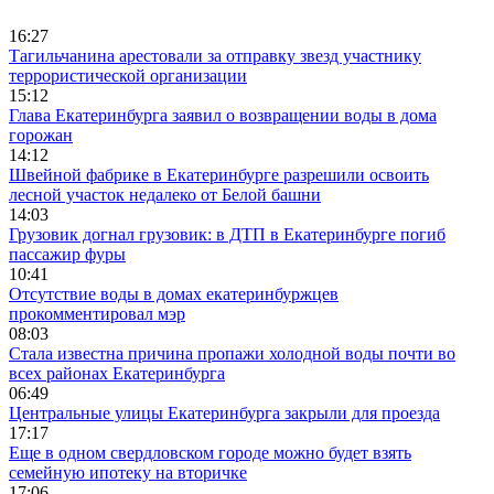
16:27
Тагильчанина арестовали за отправку звезд участнику
террористической организации
15:12
Глава Екатеринбурга заявил о возвращении воды в дома
горожан
14:12
Швейной фабрике в Екатеринбурге разрешили освоить
лесной участок недалеко от Белой башни
14:03
Грузовик догнал грузовик: в ДТП в Екатеринбурге погиб
пассажир фуры
10:41
Отсутствие воды в домах екатеринбуржцев
прокомментировал мэр
08:03
Стала известна причина пропажи холодной воды почти во
всех районах Екатеринбурга
06:49
Центральные улицы Екатеринбурга закрыли для проезда
17:17
Еще в одном свердловском городе можно будет взять
семейную ипотеку на вторичке
17:06