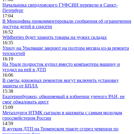
Начальника свердловского ГУФСИН перевели в Санкт-
Петербург
17:04
В Минцифры прокомментировали сообщения об ограничении
доступа детей в соцсети
16:52
Wildberries будет хранить товары на чужих складах
16:35
Улицу на Уралмаше закроют на полтора месяца из-за ремонта
теплосетей
16:19
На Урале подросток купил вместо компьютера машину и
угодил на ней в ДТП
16:06
В сметы дорожных ремонтов могут включить установку
защиты от БПЛА
15:38
Екатеринбуржец, обвиняемый в избиении ученого РАН, не
смог обжаловать арест
15:09
Металлурги НТМК сыграли в шахматы с самым молодым
гроссмейстером России
14:59
В жутком ДТП на Тюменском тракте сгорел чемпион по