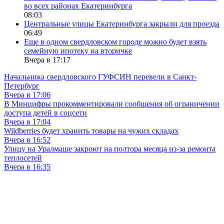
во всех районах Екатеринбурга
08:03
Центральные улицы Екатеринбурга закрыли для проезда
06:49
Еще в одном свердловском городе можно будет взять
семейную ипотеку на вторичке
Вчера в 17:17
Начальника свердловского ГУФСИН перевели в Санкт-
Петербург
Вчера в 17:06
В Минцифры прокомментировали сообщения об ограничении
доступа детей в соцсети
Вчера в 17:04
Wildberries будет хранить товары на чужих складах
Вчера в 16:52
Улицу на Уралмаше закроют на полтора месяца из-за ремонта
теплосетей
Вчера в 16:35