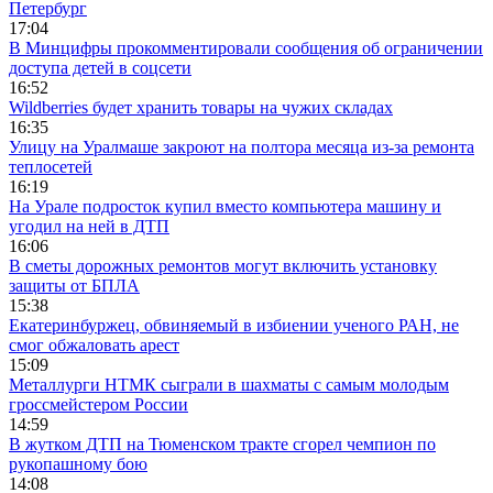
Петербург
17:04
В Минцифры прокомментировали сообщения об ограничении
доступа детей в соцсети
16:52
Wildberries будет хранить товары на чужих складах
16:35
Улицу на Уралмаше закроют на полтора месяца из-за ремонта
теплосетей
16:19
На Урале подросток купил вместо компьютера машину и
угодил на ней в ДТП
16:06
В сметы дорожных ремонтов могут включить установку
защиты от БПЛА
15:38
Екатеринбуржец, обвиняемый в избиении ученого РАН, не
смог обжаловать арест
15:09
Металлурги НТМК сыграли в шахматы с самым молодым
гроссмейстером России
14:59
В жутком ДТП на Тюменском тракте сгорел чемпион по
рукопашному бою
14:08